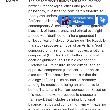
Abstract:
The present work situates itself at the interface
between technological ethics and political
philosophy, investigating how Plato’s tripartite soul
theory can underpin the assessment of justice in
Artificial Intelligence systems. By reviewing
contemporary AI challenges—such as algorithmic
bias, lack of transparency, and ethical oversight—
a need was identified for criteria grounded in
philosophical principles. Drawing on The Republic,
this study proposes a model of an Artificial Soul
composed of three functional modules: a rational
component (Director AI) for truth-seeking and
decision guidance; an irascible component
(Defender AI) to ensure justice criteria; and an
appetitive component (Producer AI) for action
execution. The central hypothesis is that this
analogy defines justice as internal harmony
among the modules, offering an alternative to
both utilitarian and Kantian approaches. Based on
this model, the work proceeds to propose a
framework that includes defining functional
balance metrics and comparing them with existing
ethical models, revealing that injustices can be