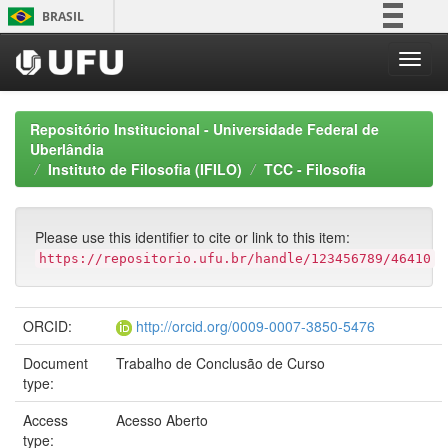
Skip
BRASIL
navigation
Simplifique!
Comunica BR
Participe
Repositório Institucional - Universidade Federal de
Acesso à informação
Uberlândia
Instituto de Filosofia (IFILO)
TCC - Filosofia
Legislação
Canais
Please use this identifier to cite or link to this item:
https://repositorio.ufu.br/handle/123456789/46410
ORCID:
http://orcid.org/0009-0007-3850-5476
Document
Trabalho de Conclusão de Curso
type:
Access
Acesso Aberto
type: