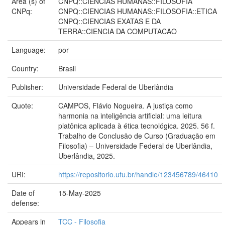
Area (s) of
CNPQ::CIENCIAS HUMANAS::FILOSOFIA
CNPq:
CNPQ::CIENCIAS HUMANAS::FILOSOFIA::ETICA
CNPQ::CIENCIAS EXATAS E DA
TERRA::CIENCIA DA COMPUTACAO
Language:
por
Country:
Brasil
Publisher:
Universidade Federal de Uberlândia
Quote:
CAMPOS, Flávio Nogueira. A justiça como
harmonia na inteligência artificial: uma leitura
platônica aplicada à ética tecnológica. 2025. 56 f.
Trabalho de Conclusão de Curso (Graduação em
Filosofia) – Universidade Federal de Uberlândia,
Uberlândia, 2025.
URI:
https://repositorio.ufu.br/handle/123456789/46410
Date of
15-May-2025
defense:
Appears in
TCC - Filosofia