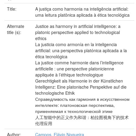
Title:
A justiça como harmonia na inteligência artificial:
uma leitura platônica aplicada à ética tecnológica
Alternate
Justice as harmony in artificial intelligence: a
title (s):
platonic perspective applied to technological
ethics
La justicia como armonía en la inteligencia
artificial: una perspectiva platónica aplicada a la
ética tecnológica
La justice comme harmonie dans l’intelligence
artificielle : une perspective platonicienne
appliquée à l’éthique technologique
Gerechtigkeit als Harmonie in der Künstlichen
Intelligenz: Eine platonische Perspektive auf die
technologische Ethik
Справедливость как гармония в искусственном
интеллекте: платоновская перспектива,
применяемая к технологической этике
人工智能中的正义作为和谐：柏拉图视角下的技术
伦理应用
Author:
Campos, Flávio Nogueira