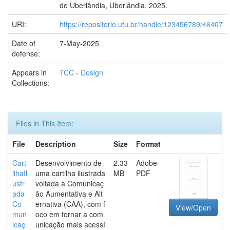
de Uberlândia, Uberlândia, 2025.
URI:
https://repositorio.ufu.br/handle/123456789/46407
Date of
7-May-2025
defense:
Appears in
TCC - Design
Collections:
Files in This Item:
File
Description
Size
Format
Cart
Desenvolvimento de
2.33
Adobe
ilhaIl
uma cartilha ilustrada
MB
PDF
ustr
voltada à Comunicaç
ada
ão Aumentativa e Alt
Co
ernativa (CAA), com f
View/Open
mun
oco em tornar a com
icaç
unicação mais acessí