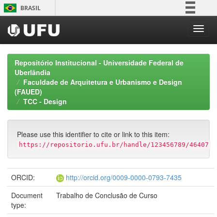
Skip
BRASIL
navigation
Simplifique!
Comunica BR
Participe
Repositório Institucional - Universidade Federal de
Acesso à informação
Uberlândia
Faculdade de Arquitetura e Urbanismo e Design
Legislação
(FAUED)
Canais
TCC - Design
Please use this identifier to cite or link to this item:
https://repositorio.ufu.br/handle/123456789/46407
ORCID:
http://orcid.org/0009-0000-0793-7435
Document
Trabalho de Conclusão de Curso
type: