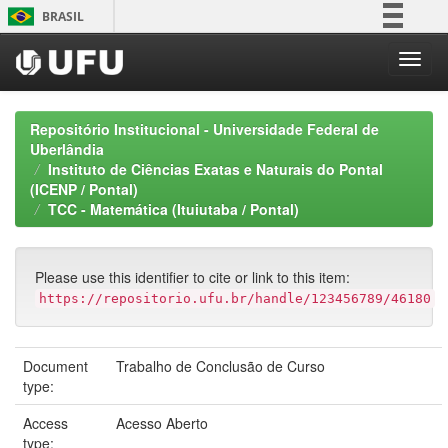
Skip
BRASIL
navigation
Simplifique!
Comunica BR
Participe
Repositório Institucional - Universidade Federal de
Acesso à informação
Uberlândia
Instituto de Ciências Exatas e Naturais do Pontal
Legislação
(ICENP / Pontal)
Canais
TCC - Matemática (Ituiutaba / Pontal)
Please use this identifier to cite or link to this item:
https://repositorio.ufu.br/handle/123456789/46180
Document
Trabalho de Conclusão de Curso
type:
Access
Acesso Aberto
type: