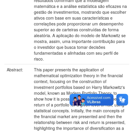
resultados confirmam que a modelagem
matemática e a análise estatística são eficazes na
gestão de investimentos, mostrando que escolher
ativos com base em suas características e
correlações pode proporcionar um desempenho
superior ao de carteiras construídas de forma
aleatória. A aplicação do modelo de Markowitz se
mostra, assim, uma importante contribuição para
o investidor que busca tomar decisões
fundamentadas e alinhadas com seu perfil de
risco.
Abstract:
This paper presents the application of
mathematical optimization theory in the financial
context, focusing on the construction of
investment portfolios based on Harry Markowitz's
model, known as Modern Portfolio Theory, to
show how it is possible to maximize the expected
return of a portfolio for a given level of risk, using
statistical concepts. Initially, the main concepts of
the financial market are presented and then the
relationship between risk and return is presented,
highlighting the importance of diversification as a