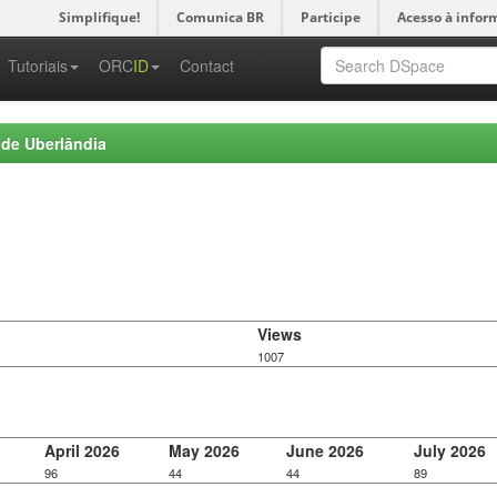
Simplifique!
Comunica BR
Participe
Acesso à infor
-->
Tutoriais
ORC
ID
Contact
 de Uberlândia
Views
1007
April 2026
May 2026
June 2026
July 2026
96
44
44
89