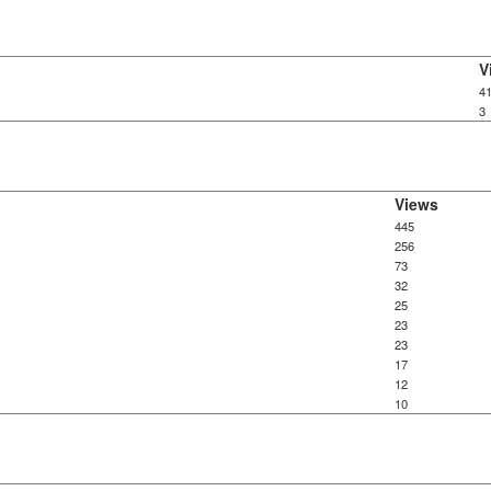
V
4
3
Views
445
256
73
32
25
23
23
17
12
10