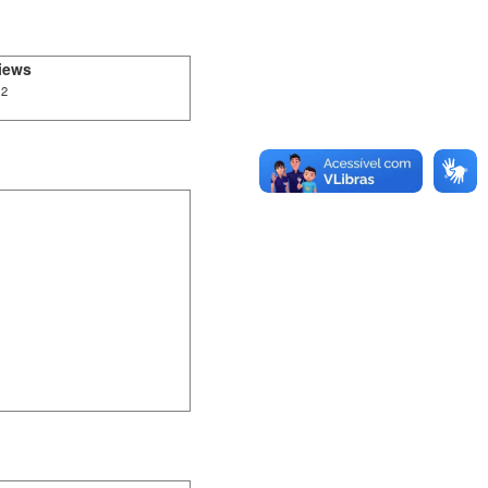
iews
12