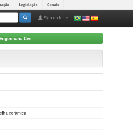
mação
Legislação
Canais
Sign on to:
Engenharia Civil
telha cerâmica