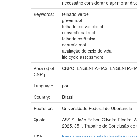
necessário considerar e aprimorar div
Keywords:
telhado verde
green roof
telhado convencional
conventional roof
telhado cerâmico
ceramic roof
avaliação de ciclo de vida
life cycle assessment
Area (s) of
CNPQ::ENGENHARIAS::ENGENHARIA
CNPq:
Language:
por
Country:
Brasil
Publisher:
Universidade Federal de Uberlândia
Quote:
ASSIS, João Edison Oliveira Ribeiro. 
2025. 35 f. Trabalho de Conclusão de
URI:
https://repositorio.ufu.br/handle/123