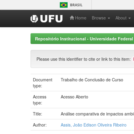
Skip
BRASIL
navigation
Home
Browse
About
Repositório Institucional - Universidade Federal
Please use this identifier to cite or link to this item:
Document
Trabalho de Conclusão de Curso
type:
Access
Acesso Aberto
type:
Title:
Análise comparativa de impactos ambie
Author:
Assis, João Edison Oliveira Ribeiro