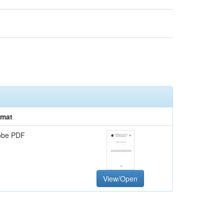
rmat
obe PDF
View/Open