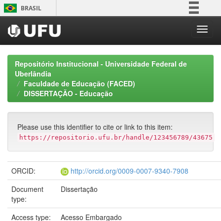
Skip
BRASIL
navigation
Simplifique!
Comunica BR
Participe
Repositório Institucional - Universidade Federal de
Acesso à informação
Uberlândia
Faculdade de Educação (FACED)
Legislação
DISSERTAÇÃO - Educação
Canais
Please use this identifier to cite or link to this item:
https://repositorio.ufu.br/handle/123456789/43675
ORCID:
http://orcid.org/0009-0007-9340-7908
Document
Dissertação
type:
Access type:
Acesso Embargado