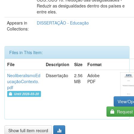
Reduzir as desigualdades dentro dos países e
entre eles.
Appears in
DISSERTAÇÃO - Educação
Collections:
Files in This Item:
File
Description
Size
Format
NeoliberalismoEd
Dissertação
2.56
Adobe
ucaçãoContexto.
MB
PDF
pdf
Until 2028-03-20
View/Op
Request 
Show full item record