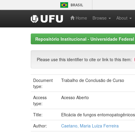
Skip
BRASIL
navigation
Home
Browse
About
Repositório Institucional - Universidade Federal
Please use this identifier to cite or link to this item:
Document
Trabalho de Conclusão de Curso
type:
Access
Acesso Aberto
type:
Title:
Eficácia de fungos entomopatogênicos
Author:
Caetano, Maria Luiza Ferreira