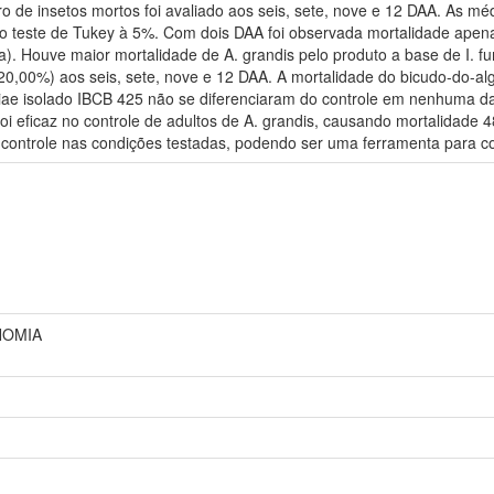
o de insetos mortos foi avaliado aos seis, sete, nove e 12 DAA. As mé
lo teste de Tukey à 5%. Com dois DAA foi observada mortalidade apen
a). Houve maior mortalidade de A. grandis pelo produto a base de I
0,00%) aos seis, sete, nove e 12 DAA. A mortalidade do bicudo-do-al
liae isolado IBCB 425 não se diferenciaram do controle em nenhuma da
 eficaz no controle de adultos de A. grandis, causando mortalidade 
o controle nas condições testadas, podendo ser uma ferramenta para 
NOMIA