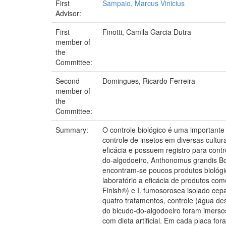
First
Sampaio, Marcus Vinicius
Advisor:
First
Finotti, Camila Garcia Dutra
member of
the
Committee:
Second
Domingues, Ricardo Ferreira
member of
the
Committee:
Summary:
O controle biológico é uma important
controle de insetos em diversas cultu
eficácia e possuem registro para cont
do-algodoeiro, Anthonomus grandis Boh
encontram-se poucos produtos biológico
laboratório a eficácia de produtos co
Finish®) e I. fumosorosea isolado cep
quatro tratamentos, controle (água des
do bicudo-do-algodoeiro foram imerso
com dieta artificial. Em cada placa fo