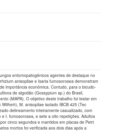
s fungos entomopatogênicos agentes de destaque no
tarhizium anisopliae e Isaria fumosorosea demonstram
s de importância econômica. Contudo, para o bicudo-
ltivos de algodão (Gossypium sp.) do Brasil,
ento (MAPA). O objetivo deste trabalho foi testar em
c Withe®), M. anisopliae isolado IBCB 425 (Tec
lizado delineamento inteiramente casualizado, com
 e I. fumosorosea, e sete a oito repetições. Adultos
por cinco segundos e mantidos em placas de Petri
etos mortos foi verificada aos dois dias após a