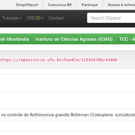
Simplifique!
Comunica BR
Participe
Acesso à infor
-->
Tutoriais
ORC
ID
Contact
 de Uberlândia
Instituto de Ciências Agrárias (ICIAG)
TCC - A
https://repositorio.ufu.br/handle/123456789/43400
 no controle de Anthonomus grandis Boheman (Coleoptera: curculioni