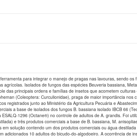
e ferramenta para integrar o manejo de pragas nas lavouras, sendo o
ras agrícolas. Isolados de fungos das espécies Beuveria bassiana, Me
role das principais ordens e famílias de insetos que acometem cultura
eman (Coleoptera: Curculionidae), praga de maior importância nos cu
s registrados junto ao Ministério da Agricultura Pecuária e Abastecim
merciais a base de isolados dos fungos B. bassiana isolado IBCB 66 (Te
a ESALQ-1296 (Octane®) no controle de adultos de A. grandis. Foi uti
tilada) e três produtos comerciais a base de B. bassiana, M. anisopliae
s em solução contendo um dos produtos comerciais ou água destilada 
ram adicionados 10 adultos do bicudo-do-algodoeiro. A ocorrência de ins