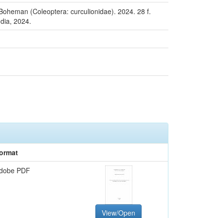
oheman (Coleoptera: curculionidae). 2024. 28 f.
dia, 2024.
ormat
dobe PDF
View/Open