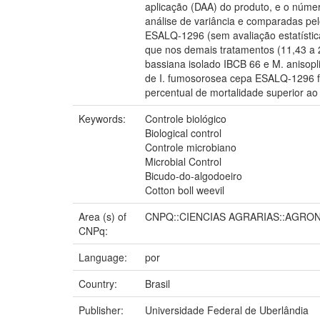
aplicação (DAA) do produto, e o númer
análise de variância e comparadas pe
ESALQ-1296 (sem avaliação estatístic
que nos demais tratamentos (11,43 a 2
bassiana isolado IBCB 66 e M. anisop
de I. fumosorosea cepa ESALQ-1296 foi
percentual de mortalidade superior a
Keywords:
Controle biológico
Biological control
Controle microbiano
Microbial Control
Bicudo-do-algodoeiro
Cotton boll weevil
Area (s) of
CNPQ::CIENCIAS AGRARIAS::AGRO
CNPq:
Language:
por
Country:
Brasil
Publisher:
Universidade Federal de Uberlândia