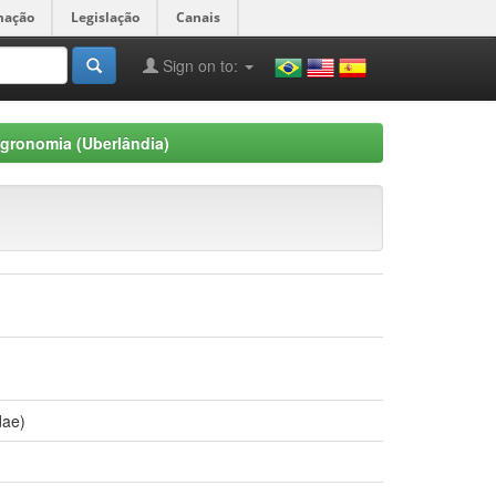
mação
Legislação
Canais
Sign on to:
gronomia (Uberlândia)
dae)