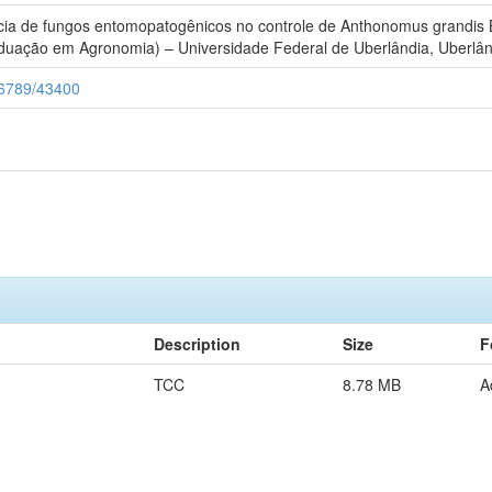
cia de fungos entomopatogênicos no controle de Anthonomus grandis B
duação em Agronomia) – Universidade Federal de Uberlândia, Uberlân
456789/43400
Description
Size
F
TCC
8.78 MB
A