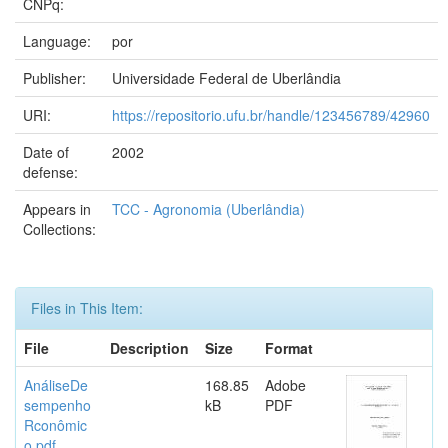
CNPq:
Language:
por
Publisher:
Universidade Federal de Uberlândia
URI:
https://repositorio.ufu.br/handle/123456789/42960
Date of
2002
defense:
Appears in
TCC - Agronomia (Uberlândia)
Collections:
Files in This Item:
File
Description
Size
Format
AnáliseDe
168.85
Adobe
sempenho
kB
PDF
Rconômic
o.pdf