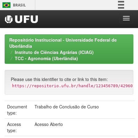
Skip
BRASIL
navigation
Simplifique!
Comunica BR
Participe
Repositório Institucional - Universidade Federal de
Acesso à informação
Uberlândia
Instituto de Ciências Agrárias (ICIAG)
Legislação
TCC - Agronomia (Uberlândia)
Canais
Please use this identifier to cite or link to this item:
https://repositorio.ufu.br/handle/123456789/42960
Document
Trabalho de Conclusão de Curso
type:
Access
Acesso Aberto
type: