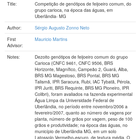
Title:
Competição de genótipos de feijoeiro comum, do
grupo carioca, na época das águas, em
Uberlândia- MG
Author:
Sérgio Augusto Zonno Neto
First
Mauricio Martins
Advisor:
Notes:
Dezoito genótipos de feijoeiro comum do grupo
Carioca (CNFC 9461, CNFC 9506, BRS
Horizonte, Magnífico, Campeão 2, Guará, Alba,
BRS MG Magestoso, BRS Pontal, BRS MG
Talismã, IPR Saracura, Rubi, IAC Tybatã, Pérola,
IPR Juriti, BRS Requinte, BRS MG Pioneiro, IPR
Colibri), foram avaliados na fazenda experimental
Água Limpa da Universidade Federal de
Uberlândia, no período entre novembro/2006 a
fevereiro/2007, quanto ao número de vagens por
planta, número de grãos por vagem, peso de 100
grãos e produtividade; na época das águas, no
município de Uberlândia MG, em um solo
Latossolo Vermelho-escuro, de textura média. O