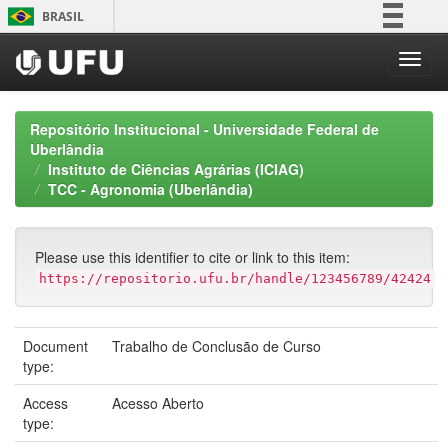
Skip
BRASIL
navigation
Simplifique!
Comunica BR
Participe
Repositório Institucional - Universidade Federal de
Acesso à informação
Uberlândia
Instituto de Ciências Agrárias (ICIAG)
Legislação
TCC - Agronomia (Uberlândia)
Canais
Please use this identifier to cite or link to this item:
https://repositorio.ufu.br/handle/123456789/42424
Document
Trabalho de Conclusão de Curso
type:
Access
Acesso Aberto
type: