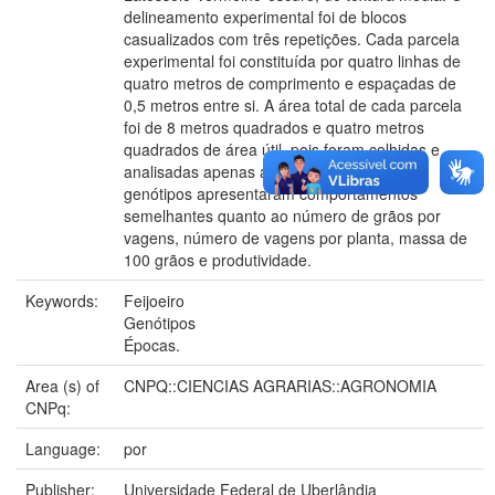
delineamento experimental foi de blocos
casualizados com três repetições. Cada parcela
experimental foi constituída por quatro linhas de
quatro metros de comprimento e espaçadas de
0,5 metros entre si. A área total de cada parcela
foi de 8 metros quadrados e quatro metros
quadrados de área útil, pois foram colhidas e
analisadas apenas as 2 linhas centrais. Os
genótipos apresentaram comportamentos
semelhantes quanto ao número de grãos por
vagens, número de vagens por planta, massa de
100 grãos e produtividade.
Keywords:
Feijoeiro
Genótipos
Épocas.
Area (s) of
CNPQ::CIENCIAS AGRARIAS::AGRONOMIA
CNPq:
Language:
por
Publisher:
Universidade Federal de Uberlândia