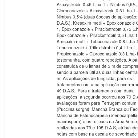
Azoxystrobin 0,45 L.ha-1 + Nimbus 0,5%,
Ciproconazole + Azoxystrobin 0,3 L.ha-1 
Nimbus 0,5% (duas épocas de aplicação:
D.A.S.), Kresoxim metil + Epoxiconazole 0
1, Epoxiconazole + Piraclostrobin 0,75 L.
Epoxiconazole + Piraclostrobin 0,5 L.ha-1
Kresoxim metil + Tebuconazole 0,8 L.ha-
Tebuconazole + Trifloxistrobin 0,4 L.ha-1,
Propiconazole + Ciproconazole 0,3 L.ha-
testemunha, com quatro repetições. A par
constituída de 6 linhas de 5 m de compri
sendo a parcela útil as duas linhas centra
m. As aplicações de fungicida, para os
tratamentos com uma aplicação ocorrer
49 D.A.S.. Para o tratamento com duas
aplicações, a segunda ocorreu aos 79 D.
avaliações foram para Ferrugem comum
(Puccinia sorghi), Mancha Branca ou Feos
Mancha de Estenocarpela (Stenocarpella
macrospora) e os reflexos na Área Verde
realizadas aos 79 e 105 D.A.S, atribuindo
notas com base na escala de severidade