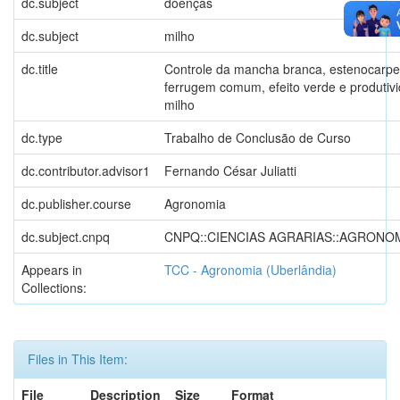
dc.subject
doenças
dc.subject
milho
dc.title
Controle da mancha branca, estenocarpe
ferrugem comum, efeito verde e produtiv
milho
dc.type
Trabalho de Conclusão de Curso
dc.contributor.advisor1
Fernando César Juliatti
dc.publisher.course
Agronomia
dc.subject.cnpq
CNPQ::CIENCIAS AGRARIAS::AGRONO
Appears in
TCC - Agronomia (Uberlândia)
Collections:
Files in This Item:
File
Description
Size
Format