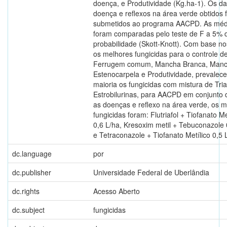
doença, e Produtividade (Kg.ha-1). Os d
doença e reflexos na área verde obtidos 
submetidos ao programa AACPD. As méd
foram comparadas pelo teste de F a 5% 
probabilidade (Skott-Knott). Com base n
os melhores fungicidas para o controle d
Ferrugem comum, Mancha Branca, Manc
Estenocarpela e Produtividade, prevalec
maioria os fungicidas com mistura de Tria
Estrobilurinas, para AACPD em conjunto 
as doenças e reflexo na área verde, os 
fungicidas foram: Flutriafol + Tiofanato Me
0,6 L/ha, Kresoxim metil + Tebuconazole 
e Tetraconazole + Tiofanato Metílico 0,5 
dc.language
por
dc.publisher
Universidade Federal de Uberlândia
dc.rights
Acesso Aberto
dc.subject
fungicidas