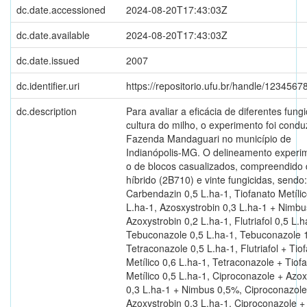
dc.date.accessioned
2024-08-20T17:43:03Z
dc.date.available
2024-08-20T17:43:03Z
dc.date.issued
2007
dc.identifier.uri
https://repositorio.ufu.br/handle/123456
dc.description
Para avaliar a eficácia de diferentes fung
cultura do milho, o experimento foi condu
Fazenda Mandaguari no município de
Indianópolis-MG. O delineamento experim
o de blocos casualizados, compreendido
híbrido (2B710) e vinte fungicidas, sendo:
Carbendazin 0,5 L.ha-1, Tiofanato Metílic
L.ha-1, Azosxystrobin 0,3 L.ha-1 + Nimbu
Azoxystrobin 0,2 L.ha-1, Flutriafol 0,5 L.h
Tebuconazole 0,5 L.ha-1, Tebuconazole 1
Tetraconazole 0,5 L.ha-1, Flutriafol + Tio
Metílico 0,6 L.ha-1, Tetraconazole + Tiof
Metílico 0,5 L.ha-1, Ciproconazole + Azox
0,3 L.ha-1 + Nimbus 0,5%, Ciproconazole
Azoxystrobin 0,3 L.ha-1, Ciproconazole +