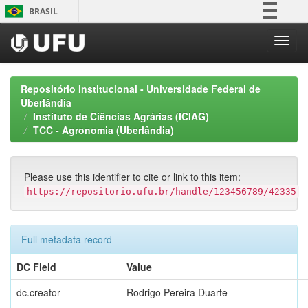
Skip
BRASIL
navigation
Simplifique!
Comunica BR
Participe
Repositório Institucional - Universidade Federal de
Acesso à informação
Uberlândia
Instituto de Ciências Agrárias (ICIAG)
Legislação
TCC - Agronomia (Uberlândia)
Canais
Please use this identifier to cite or link to this item:
https://repositorio.ufu.br/handle/123456789/42335
Full metadata record
DC Field
Value
dc.creator
Rodrigo Pereira Duarte