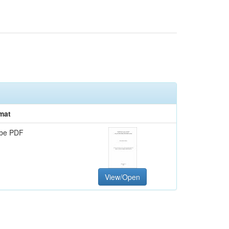
mat
be PDF
View/Open