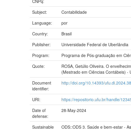
CNPq:
Subject:
Contabilidade
Language:
por
Country:
Brasil
Publisher:
Universidade Federal de Uberlândia
Program:
Programa de Pós-graduação em Ciên
Quote:
ROSA, Getúlio Oliveira. O envelhecim
(Mestrado em Ciências Contábeis) - U
Document
http://doi.org/10.14393/ufu.di.2024.3
identifier:
URI:
https://repositorio.ufu.br/handle/12
Date of
28-May-2024
defense:
Sustainable
ODS::ODS 3. Saúde e bem-estar - As