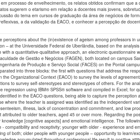
 em processo de envelhecimento, os relatos obtidos confirmam que a d
latos sugerem o etarismo em relação a docentes mais jovens, sobretud
scussão do tema em cursos de graduação da área de negócios de form
e reflexivas, a da validação da EACO, e conhecer a percepção de docen
 the perceptions about the (in)existence of ageism among professors in 
on – at the Universidade Federal de Uberlândia, based on the analysis 
re with a quantitative-qualitative approach, an electronic questionnaire
aculdade de Gestão e Negócios (FAGEN), both located on campus San
ngenharia de Produção e Serviço Social (FACES) on the Pontal campus,
rated into three blocks: the first with questions that address the respo
n the Organizational Context (EACO) to survey the levels of agreement
tions to survey self-stereotypes and stereotypes of others. For the analy
ple regression using IBM® SPSS® software and compiled in Excel; for qua
 identified in the EACO questions, being able to capture the perception
se where the teacher is assigned was identified as the independent varia
senteeism, illness, lack of concentration and commitment, and low produ
 attributed to older teachers, aged 45 or over more. Regarding the posit
ir knowledge [cognitive aspects] and emotional intelligence. The follow
 compatibility and receptivity; younger with older - experience and e
g of both; older people with younger people – opportunity to learn/e
wledge accumulated throughout professional life result in positive atti