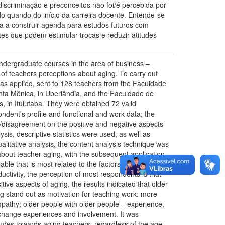
iscriminação e preconceitos não foi/é percebida por
o quando do início da carreira docente. Entende-se
a a construir agenda para estudos futuros com
tes que podem estimular trocas e reduzir atitudes
undergraduate courses in the area of business –
of teachers perceptions about aging. To carry out
 was applied, sent to 128 teachers from the Faculdade
ta Mônica, in Uberlândia, and the Faculdade de
 in Ituiutaba. They were obtained 72 valid
ndent's profile and functional and work data; the
/disagreement on the positive and negative aspects
sis, descriptive statistics were used, as well as
litative analysis, the content analysis technique was
 about teacher aging, with the subsequent application
ble that is most related to the factors. Regarding
ctivity, the perception of most respondents is that
ive aspects of aging, the results indicated that older
ing stand out as motivation for teaching work: more
mpathy; older people with older people – experience,
xchange experiences and involvement. It was
tudes towards aging teachers, regardless of the age