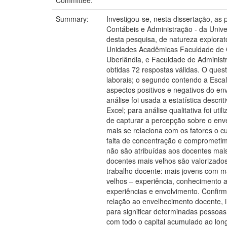
Summary:
Investigou-se, nesta dissertação, as
Contábeis e Administração - da Unive
desta pesquisa, de natureza explorat
Unidades Acadêmicas Faculdade de C
Uberlândia, e Faculdade de Administ
obtidas 72 respostas válidas. O ques
laborais; o segundo contendo a Esca
aspectos positivos e negativos do en
análise foi usada a estatística descr
Excel; para análise qualitativa foi u
de capturar a percepção sobre o enve
mais se relaciona com os fatores o 
falta de concentração e comprometim
não são atribuídas aos docentes mai
docentes mais velhos são valorizado
trabalho docente: mais jovens com ma
velhos – experiência, conhecimento 
experiências e envolvimento. Confirm
relação ao envelhecimento docente, 
para significar determinadas pessoa
com todo o capital acumulado ao long