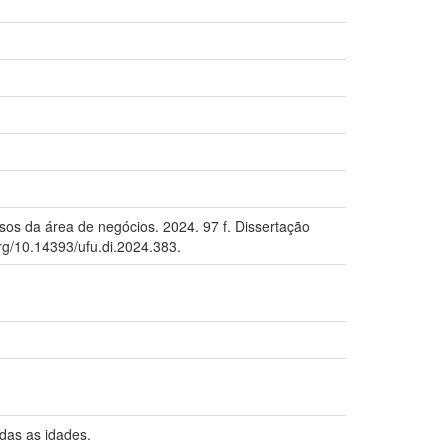
os da área de negócios. 2024. 97 f. Dissertação
rg/10.14393/ufu.di.2024.383.
das as idades.