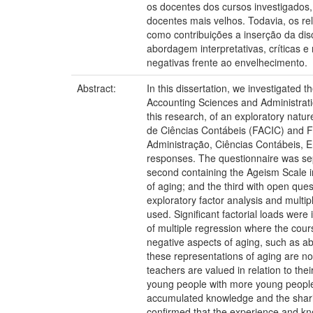
os docentes dos cursos investigados,
docentes mais velhos. Todavia, os re
como contribuições a inserção da di
abordagem interpretativas, críticas 
negativas frente ao envelhecimento.
Abstract:
In this dissertation, we investigated
Accounting Sciences and Administrati
this research, of an exploratory natu
de Ciências Contábeis (FACIC) and F
Administração, Ciências Contábeis, E
responses. The questionnaire was sepa
second containing the Ageism Scale i
of aging; and the third with open ques
exploratory factor analysis and multi
used. Significant factorial loads were
of multiple regression where the cour
negative aspects of aging, such as ab
these representations of aging are not
teachers are valued in relation to the
young people with more young people -
accumulated knowledge and the sharin
confirmed that the experience and kno