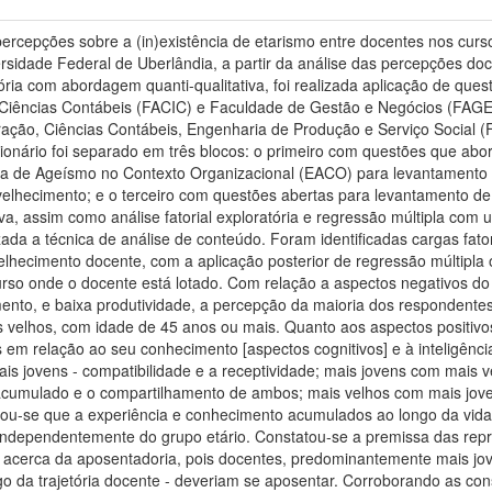
 percepções sobre a (in)existência de etarismo entre docentes nos cur
rsidade Federal de Uberlândia, a partir da análise das percepções do
ória com abordagem quanti-qualitativa, foi realizada aplicação de ques
iências Contábeis (FACIC) e Faculdade de Gestão e Negócios (FAGE
ração, Ciências Contábeis, Engenharia de Produção e Serviço Social 
tionário foi separado em três blocos: o primeiro com questões que abor
la de Ageísmo no Contexto Organizacional (EACO) para levantamento 
velhecimento; e o terceiro com questões abertas para levantamento de 
itiva, assim como análise fatorial exploratória e regressão múltipla c
tilizada a técnica de análise de conteúdo. Foram identificadas cargas f
lhecimento docente, com a aplicação posterior de regressão múltipla 
curso onde o docente está lotado. Com relação a aspectos negativos 
ento, e baixa produtividade, a percepção da maioria dos respondente
s velhos, com idade de 45 anos ou mais. Quanto aos aspectos positivo
s em relação ao seu conhecimento [aspectos cognitivos] e à inteligên
is jovens - compatibilidade e a receptividade; mais jovens com mais v
acumulado e o compartilhamento de ambos; mais velhos com mais jove
ou-se que a experiência e conhecimento acumulados ao longo da vida p
independentemente do grupo etário. Constatou-se a premissa das rep
s acerca da aposentadoria, pois docentes, predominantemente mais j
o da trajetória docente - deveriam se aposentar. Corroborando as cons