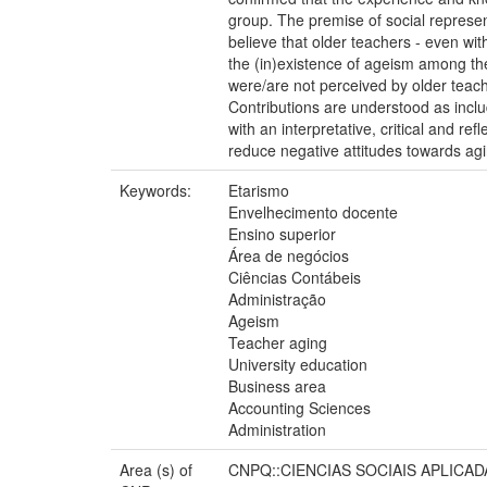
group. The premise of social represen
believe that older teachers - even wit
the (in)existence of ageism among the
were/are not perceived by older teach
Contributions are understood as inclu
with an interpretative, critical and 
reduce negative attitudes towards agi
Keywords:
Etarismo
Envelhecimento docente
Ensino superior
Área de negócios
Ciências Contábeis
Administração
Ageism
Teacher aging
University education
Business area
Accounting Sciences
Administration
Area (s) of
CNPQ::CIENCIAS SOCIAIS APLICA