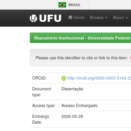
Skip
BRASIL
navigation
Home
Browse
About
Repositório Institucional - Universidade Federal
Please use this identifier to cite or link to this item:
ORCID:
http://orcid.org/0009-0003-5142-
Document
Dissertação
type:
Access type:
Acesso Embargado
Embargo
2026-05-28
Date: