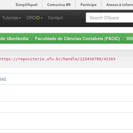
Simplifique!
Comunica BR
Participe
Acesso à infor
-->
Tutoriais
ORC
ID
Contact
 de Uberlândia
Faculdade de Ciências Contábeis (FACIC)
DI
https://repositorio.ufu.br/handle/123456789/42163
2342