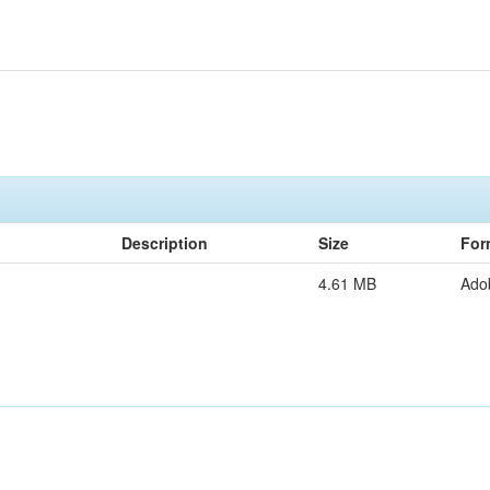
Description
Size
For
4.61 MB
Ado