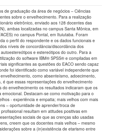
sos de graduação da área de negócios – Ciências
centes sobre o envelhecimento. Para a realização
tionário eletrônico, enviado aos 128 docentes das
N), ambas localizadas no campus Santa Mônica, em
(FACES) no campus Pontal, em Ituiutaba. Foram
da o perfil do respondente e os dados funcionais e
dos níveis de concordância/discordância dos
autoestereótipos e estereótipos do outro. Para a
om utilização do software IBM® SPSS® e compiladas em
atoriais significantes as questões do EACO sendo capaz
onde foi identificado como variável independente que
do envelhecimento, como absenteísmo, adoecimento,
s, é que essas representações do envelhecimento
s do envelhecimento os resultados indicaram que os
cia emocional. Destacam-se como motivação para o
elhos - experiência e empatia; mais velhos com mais
ns – oportunidade de aprender/troca de
rofissional resultam em atitudes positivas em
resentações sociais de que as crenças são usadas
ovens, creem que os docentes mais velhos – mesmo
iderações sobre a (in)existência de etarismo entre