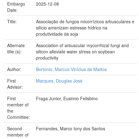
Embargo
2025-12-08
Date:
Title:
Associação de fungos micorrízicos arbusculares e
silício amenizam estresse hídrico na
produtividade da soja
Alternate
Association of arbuscular mycorrhizal fungi and
title (s):
silicon alleviate water stress on soybean
productivity
Author:
Bortonio, Marcus Vinícius de Mattos
First
Marques, Douglas José
Advisor:
First
Fraga Junior, Eusimio Felisbino
member of
the
Committee:
Second
Fernandes, Marco Iony dos Santos
member of