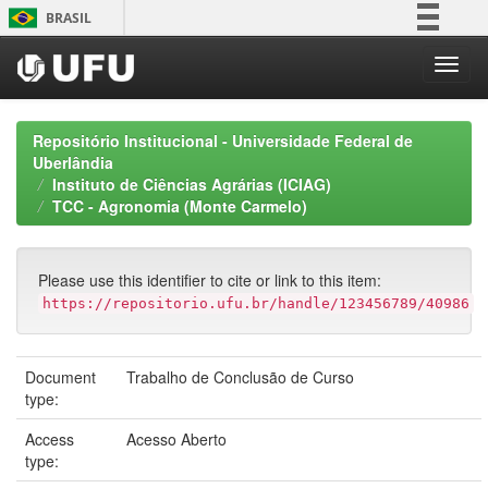
Skip
BRASIL
navigation
Simplifique!
Comunica BR
Participe
Repositório Institucional - Universidade Federal de
Acesso à informação
Uberlândia
Instituto de Ciências Agrárias (ICIAG)
Legislação
TCC - Agronomia (Monte Carmelo)
Canais
Please use this identifier to cite or link to this item:
https://repositorio.ufu.br/handle/123456789/40986
Document
Trabalho de Conclusão de Curso
type:
Access
Acesso Aberto
type: