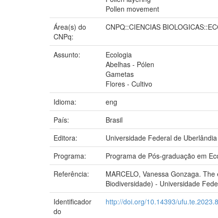
Pollen movement
Área(s) do
CNPQ::CIENCIAS BIOLOGICAS::E
CNPq:
Assunto:
Ecologia
Abelhas - Pólen
Gametas
Flores - Cultivo
Idioma:
eng
País:
Brasil
Editora:
Universidade Federal de Uberlândia
Programa:
Programa de Pós-graduação em Eco
Referência:
MARCELO, Vanessa Gonzaga. The effe
Biodiversidade) - Universidade Fede
Identificador
http://doi.org/10.14393/ufu.te.2023.
do