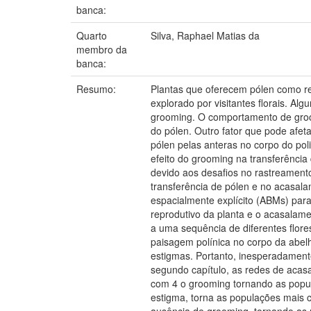
banca:
Quarto
Silva, Raphael Matias da
membro da
banca:
Resumo:
Plantas que oferecem pólen como r
explorado por visitantes florais. Al
grooming. O comportamento de groom
do pólen. Outro fator que pode afet
pólen pelas anteras no corpo do po
efeito do grooming na transferência
devido aos desafios no rastreamento
transferência de pólen e no acasa
espacialmente explícito (ABMs) para
reprodutivo da planta e o acasalamen
a uma sequência de diferentes flor
paisagem polínica no corpo da abel
estigmas. Portanto, inesperadamente
segundo capítulo, as redes de acas
com 4 o grooming tornando as popul
estigma, torna as populações mais 