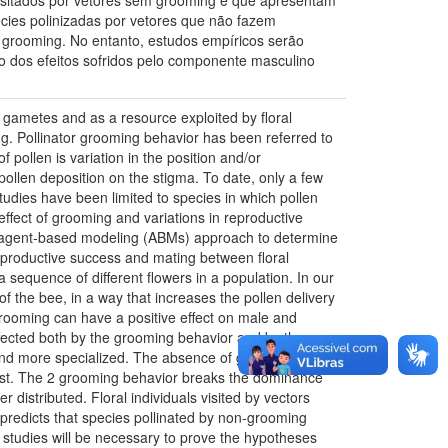
 visitados por vetores sem grooming e que apresentam
cies polinizadas por vetores que não fazem
 grooming. No entanto, estudos empíricos serão
 dos efeitos sofridos pelo componente masculino
e gametes and as a resource exploited by floral
ing. Pollinator grooming behavior has been referred to
f pollen is variation in the position and/or
pollen deposition on the stigma. To date, only a few
studies have been limited to species in which pollen
ffect of grooming and variations in reproductive
cit agent-based modeling (ABMs) approach to determine
 reproductive success and mating between floral
 a sequence of different flowers in a population. In our
of the bee, in a way that increases the pollen delivery
grooming can have a positive effect on male and
ffected both by the grooming behavior and by the
and more specialized. The absence of grooming,
list. The 2 grooming behavior breaks the dominance
distributed. Floral individuals visited by vectors
 predicts that species pollinated by non-grooming
 studies will be necessary to prove the hypotheses