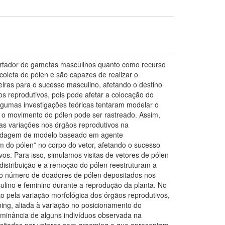
ortador de gametas masculinos quanto como recurso
 coleta de pólen e são capazes de realizar o
iras para o sucesso masculino, afetando o destino
os reprodutivos, pois pode afetar a colocação do
lgumas investigações teóricas tentaram modelar o
s o movimento do pólen pode ser rastreado. Assim,
as variações nos órgãos reprodutivos na
bordagem de modelo baseado em agente
m do pólen” no corpo do vetor, afetando o sucesso
vos. Para isso, simulamos visitas de vetores de pólen
istribuição e a remoção do pólen reestruturam a
e o número de doadores de pólen depositados nos
ulino e feminino durante a reprodução da planta. No
 pela variação morfológica dos órgãos reprodutivos,
ng, aliada à variação no posicionamento do
minância de alguns indivíduos observada na