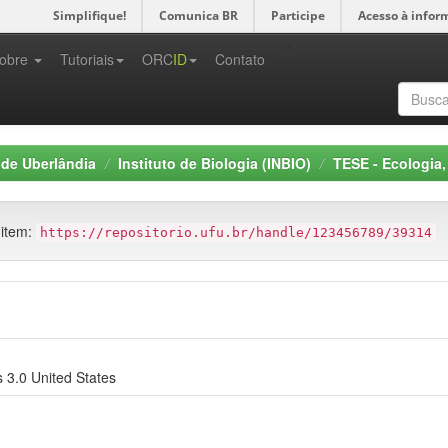
Simplifique!
Comunica BR
Participe
Acesso à infor
-->
obre
Tutoriais
ORC
ID
Contato
 de Uberlândia
Instituto de Biologia (INBIO)
TESE - Ecologia
 item:
https://repositorio.ufu.br/handle/123456789/39314
 3.0 United States