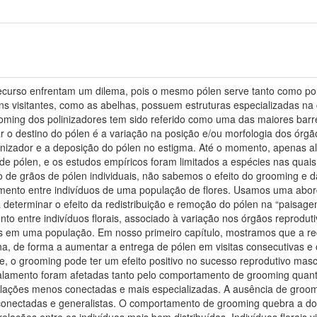
ecurso enfrentam um dilema, pois o mesmo pólen serve tanto como p
guns visitantes, como as abelhas, possuem estruturas especializadas na
ing dos polinizadores tem sido referido como uma das maiores barre
ar o destino do pólen é a variação na posição e/ou morfologia dos órgã
linizador e a deposição do pólen no estigma. Até o momento, apenas a
 de pólen, e os estudos empíricos foram limitados a espécies nas quai
 de grãos de pólen individuais, não sabemos o efeito do grooming e d
lamento entre indivíduos de uma população de flores. Usamos uma a
 determinar o efeito da redistribuição e remoção do pólen na “paisage
to entre indivíduos florais, associado à variação nos órgãos reproduti
es em uma população. Em nosso primeiro capítulo, mostramos que a red
ha, de forma a aumentar a entrega de pólen em visitas consecutivas 
, o grooming pode ter um efeito positivo no sucesso reprodutivo masc
alamento foram afetadas tanto pelo comportamento de grooming quanto
ações menos conectadas e mais especializadas. A ausência de groomi
conectadas e generalistas. O comportamento de grooming quebra a do