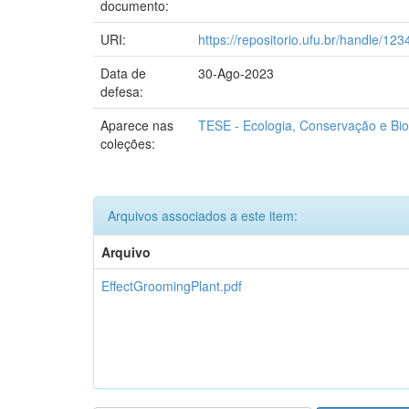
documento:
URI:
https://repositorio.ufu.br/handle/1
Data de
30-Ago-2023
defesa:
Aparece nas
TESE - Ecologia, Conservação e Bio
coleções:
Arquivos associados a este item:
Arquivo
EffectGroomingPlant.pdf