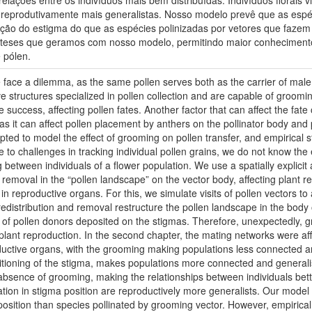
elações entre os indivíduos mais bem distribuídas. Indivíduos florais
 reprodutivamente mais generalistas. Nosso modelo prevê que as espé
ição do estigma do que as espécies polinizadas por vetores que fazem
óteses que geramos com nosso modelo, permitindo maior conhecimento
 pólen.
ce face a dilemma, as the same pollen serves both as the carrier of mal
ave structures specialized in pollen collection and are capable of groom
 success, affecting pollen fates. Another factor that can affect the fate o
s it can affect pollen placement by anthers on the pollinator body and 
pted to model the effect of grooming on pollen transfer, and empirical 
o challenges in tracking individual pollen grains, we do not know the e
g between individuals of a flower population. We use a spatially expli
nd removal in the “pollen landscape” on the vector body, affecting plant
 in reproductive organs. For this, we simulate visits of pollen vectors to
redistribution and removal restructure the pollen landscape in the body 
r of pollen donors deposited on the stigmas. Therefore, unexpectedly, 
plant reproduction. In the second chapter, the mating networks were a
oductive organs, with the grooming making populations less connected 
positioning of the stigma, makes populations more connected and genera
bsence of grooming, making the relationships between individuals better 
tion in stigma position are reproductively more generalists. Our model
position than species pollinated by grooming vector. However, empirical