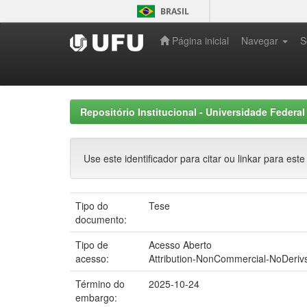
Skip
BRASIL
navigation
Página inicial
Navegar
S
Repositório Institucional - Universidade Federal
Use este identificador para citar ou linkar para este
Tipo do
Tese
documento:
Tipo de
Acesso Aberto
acesso:
Attribution-NonCommercial-NoDerivs
Término do
2025-10-24
embargo: