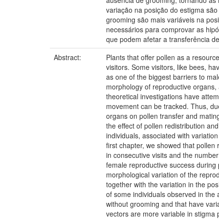
ausência de grooming, tornando as r
variação na posição do estigma são
grooming são mais variáveis na pos
necessários para comprovar as hip
que podem afetar a transferência de
Abstract:
Plants that offer pollen as a resour
visitors. Some visitors, like bees, h
as one of the biggest barriers to male
morphology of reproductive organs, a
theoretical investigations have attem
movement can be tracked. Thus, due t
organs on pollen transfer and matin
the effect of pollen redistribution a
individuals, associated with variation
first chapter, we showed that pollen 
in consecutive visits and the numbe
female reproductive success during 
morphological variation of the repr
together with the variation in the 
of some individuals observed in the a
without grooming and that have varia
vectors are more variable in stigma 