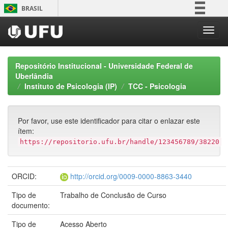
Skip
BRASIL
navigation
Simplifique!
Comunica BR
Participe
Repositório Institucional - Universidade Federal de
Acesso à informação
Uberlândia
Instituto de Psicologia (IP)
TCC - Psicologia
Legislação
Canais
Por favor, use este identificador para citar o enlazar este
ítem:
https://repositorio.ufu.br/handle/123456789/38220
ORCID:
http://orcid.org/0009-0000-8863-3440
Tipo de
Trabalho de Conclusão de Curso
documento:
Tipo de
Acesso Aberto