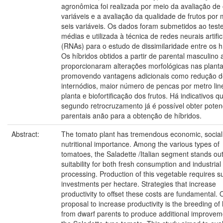
agronômica foi realizada por meio da avaliação de 
variáveis e a avaliação da qualidade de frutos por
seis variáveis. Os dados foram submetidos ao test
médias e utilizada à técnica de redes neurais artific
(RNAs) para o estudo de dissimilaridade entre os h
Os híbridos obtidos a partir de parental masculino
proporcionaram alterações morfológicas nas plant
promovendo vantagens adicionais como redução d
internódios, maior número de pencas por metro lin
planta e biofortificação dos frutos. Há indicativos q
segundo retrocruzamento já é possível obter poten
parentais anão para a obtenção de híbridos.
Abstract:
The tomato plant has tremendous economic, social
nutritional importance. Among the various types of
tomatoes, the Saladette /Italian segment stands out 
suitability for both fresh consumption and industrial
processing. Production of this vegetable requires su
investments per hectare. Strategies that increase
productivity to offset these costs are fundamental.
proposal to increase productivity is the breeding of
from dwarf parents to produce additional improvem