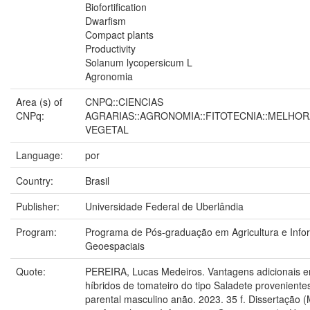
Biofortification
Dwarfism
Compact plants
Productivity
Solanum lycopersicum L
Agronomia
Area (s) of
CNPQ::CIENCIAS
CNPq:
AGRARIAS::AGRONOMIA::FITOTECNIA::MELHO
VEGETAL
Language:
por
Country:
Brasil
Publisher:
Universidade Federal de Uberlândia
Program:
Programa de Pós-graduação em Agricultura e Inf
Geoespaciais
Quote:
PEREIRA, Lucas Medeiros. Vantagens adicionais 
híbridos de tomateiro do tipo Saladete proveniente
parental masculino anão. 2023. 35 f. Dissertação 