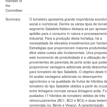
member of
the
Committee:
Summary:
O tomateiro apresenta grande importância econôm
social e nutricional. Dentre os vários tipos de tomat
segmento Saladete/Italiano destaca-se por aprese
aptidão para o consumo in natura e processament
industrial. Para a produção desta hortaliça, há a
necessidade de elevados investimentos por hectar
Estratégias que proporcionem maiores produtivida
diluir estes custos são fundamentais. Uma propost
este incremento de produtividade é a utilização de 
provenientes de parentais de porte anão que pod
proporcionar vantagens adicionais ainda desconhe
para tomateiro do tipo Saladete. O objetivo deste t
foi avaliar vantagens adicionais no desempenho
agronômico e na qualidade de frutos de híbridos d
tomateiro do tipo Saladete obtidos a partir do cru
entre linhagens normais versus linhagens anãs. F
avaliados 17 híbridos de tomateiro obtidos de três
retrocruzamentos (BC1, BC2 e BC3) e duas teste
comerciais (cv. Bento e Vivacy). A caracterização