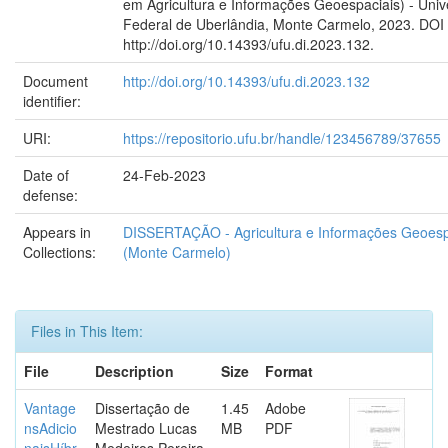
em Agricultura e Informações Geoespaciais) - Univ
Federal de Uberlândia, Monte Carmelo, 2023. DOI
http://doi.org/10.14393/ufu.di.2023.132.
Document
http://doi.org/10.14393/ufu.di.2023.132
identifier:
URI:
https://repositorio.ufu.br/handle/123456789/37655
Date of
24-Feb-2023
defense:
Appears in
DISSERTAÇÃO - Agricultura e Informações Geoesp
Collections:
(Monte Carmelo)
Files in This Item:
File
Description
Size
Format
Vantage
Dissertação de
1.45
Adobe
nsAdicio
Mestrado Lucas
MB
PDF
naisHíbr
Medeiros Pereira