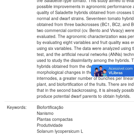
the Saladette-type tomato. This study aimed to eva
possible improvements in agronomic performance a
quality of Saladette hybrids obtained from crosses
normal and dwarf strains. Seventeen tomato hybrid
obtained from three backcrosses (BC1, BC2, and 
two commercial control (cv. Bento and Vivacy) wer
evaluated. The agronomic characterization was pe
by evaluating eight variables and fruit quality was 
using six variables. The data were analyzed using
test, and the artificial neural networks (ANNs) tech
used to study the dissimilarity among the hybrids. 
hybrids obtained from the dwarf male parent exhibi
morphological changes in the plants, including a re
internodes, a greater number of bunches per linear
plant, and biofortification of the fruits. There are in
that in the second backcrossing, it is already possib
produce potential dwarf parents to obtain hybrids.
Keywords:
Biofortificação
Nanismo
Plantas compactas
Produtividade
Solanum lycopersicum L