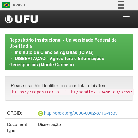
Skip
BRASIL
navigation
Simplifique!
Comunica BR
Participe
Repositório Institucional - Universidade Federal de
Acesso à informação
Uberlândia
Instituto de Ciências Agrárias (ICIAG)
Legislação
DISSERTAÇÃO - Agricultura e Informações
Canais
Geoespaciais (Monte Carmelo)
Please use this identifier to cite or link to this item:
https://repositorio.ufu.br/handle/123456789/37655
ORCID:
http://orcid.org/0000-0002-8716-4539
Document
Dissertação
type: