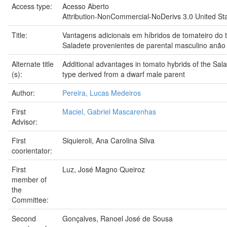
Access type:
Acesso Aberto
Attribution-NonCommercial-NoDerivs 3.0 United St
Title:
Vantagens adicionais em híbridos de tomateiro do t
Saladete provenientes de parental masculino anão
Alternate title
Additional advantages in tomato hybrids of the Sal
(s):
type derived from a dwarf male parent
Author:
Pereira, Lucas Medeiros
First
Maciel, Gabriel Mascarenhas
Advisor:
First
Siquieroli, Ana Carolina Silva
coorientator:
First
Luz, José Magno Queiroz
member of
the
Committee:
Second
Gonçalves, Ranoel José de Sousa