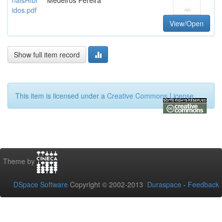
idos.pdf
View/Open
Show full item record
This item is licensed under a
Creative Commons License
Theme by
DSpace Software
Copyright © 2002-2013
Duraspace
-
Feedback