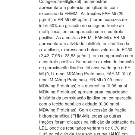
Colágeno/metilglioxal), as amostras
apresentaram potencial antiglicante, com
excessão da FHMMi. As frações FAE-Mi (25
µg/mL) e FB-Mi (46 µg/mL) foram capazes de
inibir 50% da glicação do colágeno frente ao
metilglioxal, em comparação com o controle
positivo. As amostras EE-Mi, FAE-Mi e FB-Mi
apresentaram atividade inibitória enzimática da
α-amilase, expressando baixos valores de EC50
(2,42, 7,95 e 23,83 µg/mL), em comparação com
o controle positivo. No modelo ex vivo de indução
de peroxidação lipídica, foi observado que o EE-
Mi (0,11 nmol MDA/mg Proteínas), FAE-Mi (0,10
nmol MDA/mg Proteínas), FB-Mi (0,09 nmol
MDA/mg Proteínas) e a quercetina (0,08 nmol
MDA/mg Proteínas) apresentaram capacidade
inibitória da peroxidação lipídica em comparação
com o tecido hepático oxidado (0,36 nmol
MDA/mg Proteínas). Com excessão da fração
hidrometanólica (FHM-Mi), todas as outras
frações foram eficazes na inibição da oxidação da
LDL, onde os resultados variaram de 0,76 até
3,45 no cálculo da área sob a curva (AUC) em