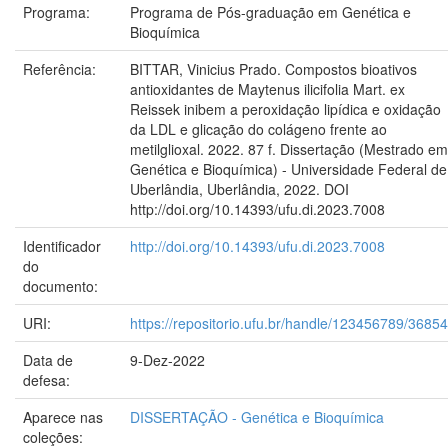
Programa:
Programa de Pós-graduação em Genética e
Bioquímica
Referência:
BITTAR, Vinicius Prado. Compostos bioativos
antioxidantes de Maytenus ilicifolia Mart. ex
Reissek inibem a peroxidação lipídica e oxidação
da LDL e glicação do colágeno frente ao
metilglioxal. 2022. 87 f. Dissertação (Mestrado em
Genética e Bioquímica) - Universidade Federal de
Uberlândia, Uberlândia, 2022. DOI
http://doi.org/10.14393/ufu.di.2023.7008
Identificador
http://doi.org/10.14393/ufu.di.2023.7008
do
documento:
URI:
https://repositorio.ufu.br/handle/123456789/36854
Data de
9-Dez-2022
defesa:
Aparece nas
DISSERTAÇÃO - Genética e Bioquímica
coleções: