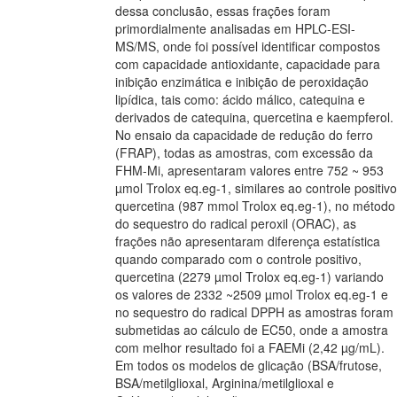
dessa conclusão, essas frações foram
primordialmente analisadas em HPLC-ESI-
MS/MS, onde foi possível identificar compostos
com capacidade antioxidante, capacidade para
inibição enzimática e inibição de peroxidação
lipídica, tais como: ácido málico, catequina e
derivados de catequina, quercetina e kaempferol.
No ensaio da capacidade de redução do ferro
(FRAP), todas as amostras, com excessão da
FHM-Mi, apresentaram valores entre 752 ~ 953
µmol Trolox eq.eg-1, similares ao controle positivo
quercetina (987 mmol Trolox eq.eg-1), no método
do sequestro do radical peroxil (ORAC), as
frações não apresentaram diferença estatística
quando comparado com o controle positivo,
quercetina (2279 µmol Trolox eq.eg-1) variando
os valores de 2332 ~2509 µmol Trolox eq.eg-1 e
no sequestro do radical DPPH as amostras foram
submetidas ao cálculo de EC50, onde a amostra
com melhor resultado foi a FAEMi (2,42 µg/mL).
Em todos os modelos de glicação (BSA/frutose,
BSA/metilglioxal, Arginina/metilglioxal e