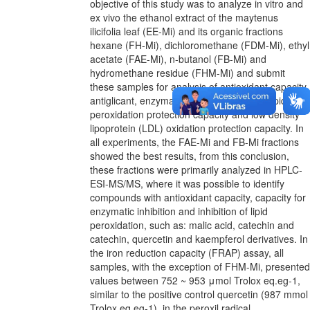
objective of this study was to analyze in vitro and
ex vivo the ethanol extract of the maytenus
ilicifolia leaf (EE-Mi) and its organic fractions
hexane (FH-Mi), dichloromethane (FDM-Mi), ethyl
acetate (FAE-Mi), n-butanol (FB-Mi) and
hydromethane residue (FHM-Mi) and submit
these samples for analysis of antioxidant capacity,
antiglicant, enzymatic inhibition capacity, lipid
peroxidation protection capacity and low density
lipoprotein (LDL) oxidation protection capacity. In
all experiments, the FAE-Mi and FB-Mi fractions
showed the best results, from this conclusion,
these fractions were primarily analyzed in HPLC-
ESI-MS/MS, where it was possible to identify
compounds with antioxidant capacity, capacity for
enzymatic inhibition and inhibition of lipid
peroxidation, such as: malic acid, catechin and
catechin, quercetin and kaempferol derivatives. In
the iron reduction capacity (FRAP) assay, all
samples, with the exception of FHM-Mi, presented
values between 752 ~ 953 μmol Trolox eq.eg-1,
similar to the positive control quercetin (987 mmol
Trolox eq.eg-1), in the peroxil radical