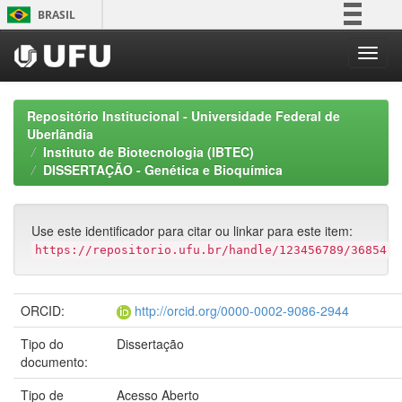
Skip
BRASIL
navigation
Simplifique!
Comunica BR
Participe
Repositório Institucional - Universidade Federal de
Acesso à informação
Uberlândia
Instituto de Biotecnologia (IBTEC)
Legislação
DISSERTAÇÃO - Genética e Bioquímica
Canais
Use este identificador para citar ou linkar para este item:
https://repositorio.ufu.br/handle/123456789/36854
ORCID:
http://orcid.org/0000-0002-9086-2944
Tipo do
Dissertação
documento:
Tipo de
Acesso Aberto