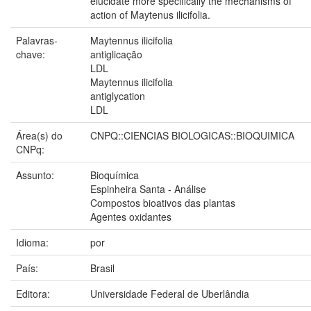
elucidate more specifically the mechanisms of
action of Maytenus ilicifolia.
Palavras-
Maytennus ilicifolia
chave:
antiglicação
LDL
Maytennus ilicifolia
antiglycation
LDL
Área(s) do
CNPQ::CIENCIAS BIOLOGICAS::BIOQUIMICA
CNPq:
Assunto:
Bioquímica
Espinheira Santa - Análise
Compostos bioativos das plantas
Agentes oxidantes
Idioma:
por
País:
Brasil
Editora:
Universidade Federal de Uberlândia