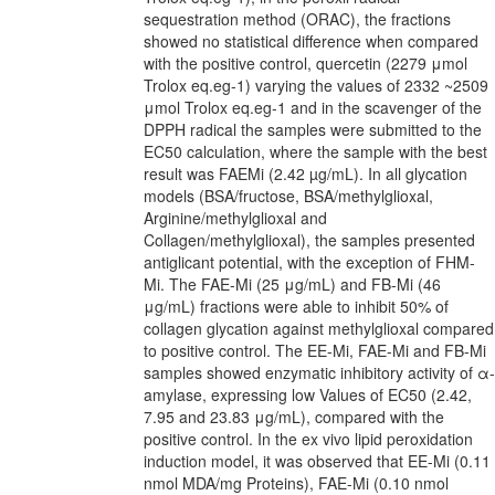
sequestration method (ORAC), the fractions
showed no statistical difference when compared
with the positive control, quercetin (2279 μmol
Trolox eq.eg-1) varying the values of 2332 ~2509
μmol Trolox eq.eg-1 and in the scavenger of the
DPPH radical the samples were submitted to the
EC50 calculation, where the sample with the best
result was FAEMi (2.42 µg/mL). In all glycation
models (BSA/fructose, BSA/methylglioxal,
Arginine/methylglioxal and
Collagen/methylglioxal), the samples presented
antiglicant potential, with the exception of FHM-
Mi. The FAE-Mi (25 μg/mL) and FB-Mi (46
μg/mL) fractions were able to inhibit 50% of
collagen glycation against methylglioxal compared
to positive control. The EE-Mi, FAE-Mi and FB-Mi
samples showed enzymatic inhibitory activity of α-
amylase, expressing low Values of EC50 (2.42,
7.95 and 23.83 μg/mL), compared with the
positive control. In the ex vivo lipid peroxidation
induction model, it was observed that EE-Mi (0.11
nmol MDA/mg Proteins), FAE-Mi (0.10 nmol