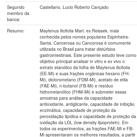
Segundo
Castellano, Lucio Roberto Cançado
membro da
banca:
Resumo:
Maytenus ilicifolia Mart. ex Reissek, mais
conhecida pelos nomes populares Espinheira-
Santa, Cancerosa ou Cancorosa é comumente
utilizada no Brasil para tratar distúrbios
gastrointestinais. Este presente estudo teve como
objetivo principal analisar in vitro e ex vivo o
extrato etanólico da folha de Maytenus ilicifolia
(EE-Mi) e suas frações orgânicas hexano (FH-
Mi), diclorometano (FDM-Mi), acetato de etila
(FAE-Mi), n-butanol (FB-Mi) e resíduo
hidrometanólico (FHM-Mi) e submeter essas
amostras para análise da capacidade
antioxidante, antiglicante, capacidade de inibição
enzimática, capacidade de proteção da
peroxidação lipídica e capacidade de proteção da
oxidação da LDL (low density lipoprotein). Em
todos os experimentos, as frações FAE-Mi e FB-
Mi apresentaram os melhores resultados, a partir