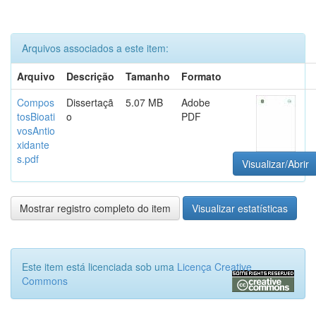
Arquivos associados a este item:
Arquivo
Descrição
Tamanho
Formato
Compos
Dissertaçã
5.07 MB
Adobe
tosBioati
o
PDF
vosAntio
xidante
s.pdf
Visualizar/Abrir
Mostrar registro completo do item
Visualizar estatísticas
Este item está licenciada sob uma
Licença Creative
Commons