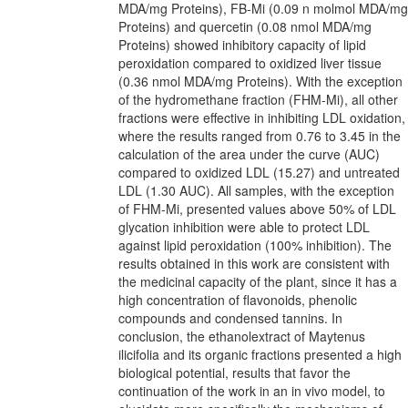
MDA/mg Proteins), FB-Mi (0.09 n molmol MDA/mg
Proteins) and quercetin (0.08 nmol MDA/mg
Proteins) showed inhibitory capacity of lipid
peroxidation compared to oxidized liver tissue
(0.36 nmol MDA/mg Proteins). With the exception
of the hydromethane fraction (FHM-Mi), all other
fractions were effective in inhibiting LDL oxidation,
where the results ranged from 0.76 to 3.45 in the
calculation of the area under the curve (AUC)
compared to oxidized LDL (15.27) and untreated
LDL (1.30 AUC). All samples, with the exception
of FHM-Mi, presented values above 50% of LDL
glycation inhibition were able to protect LDL
against lipid peroxidation (100% inhibition). The
results obtained in this work are consistent with
the medicinal capacity of the plant, since it has a
high concentration of flavonoids, phenolic
compounds and condensed tannins. In
conclusion, the ethanolextract of Maytenus
ilicifolia and its organic fractions presented a high
biological potential, results that favor the
continuation of the work in an in vivo model, to