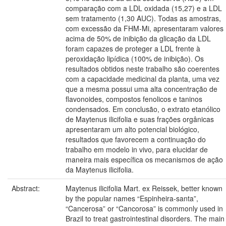
comparação com a LDL oxidada (15,27) e a LDL
sem tratamento (1,30 AUC). Todas as amostras,
com excessão da FHM-Mi, apresentaram valores
acima de 50% de inibição da glicação da LDL
foram capazes de proteger a LDL frente à
peroxidação lipídica (100% de inibição). Os
resultados obtidos neste trabalho são coerentes
com a capacidade medicinal da planta, uma vez
que a mesma possui uma alta concentração de
flavonoides, compostos fenolicos e taninos
condensados. Em conclusão, o extrato etanólico
de Maytenus ilicifolia e suas frações orgânicas
apresentaram um alto potencial biológico,
resultados que favorecem a continuação do
trabalho em modelo in vivo, para elucidar de
maneira mais específica os mecanismos de ação
da Maytenus ilicifolia.
Abstract:
Maytenus ilicifolia Mart. ex Reissek, better known
by the popular names “Espinheira-santa”,
“Cancerosa” or “Cancorosa” is commonly used in
Brazil to treat gastrointestinal disorders. The main