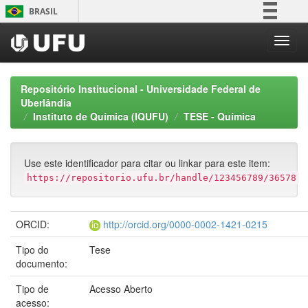
Skip
BRASIL
navigation
Simplifique!
Comunica BR
Participe
Repositório Institucional - Universidade Federal de
Acesso à informação
Uberlândia
Instituto de Química (IQUFU)
TESE - Química
Legislação
Canais
Use este identificador para citar ou linkar para este item:
https://repositorio.ufu.br/handle/123456789/36578
ORCID:
http://orcid.org/0000-0002-1421-0215
Tipo do
Tese
documento:
Tipo de
Acesso Aberto
acesso: