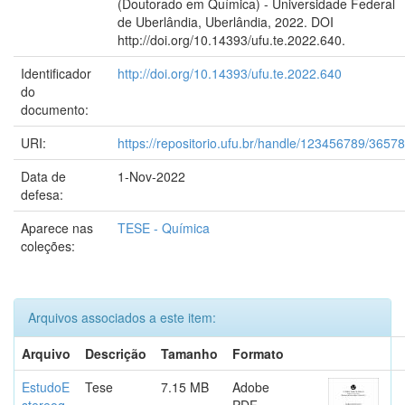
(Doutorado em Química) - Universidade Federal
de Uberlândia, Uberlândia, 2022. DOI
http://doi.org/10.14393/ufu.te.2022.640.
Identificador
http://doi.org/10.14393/ufu.te.2022.640
do
documento:
URI:
https://repositorio.ufu.br/handle/123456789/36578
Data de
1-Nov-2022
defesa:
Aparece nas
TESE - Química
coleções:
Arquivos associados a este item:
Arquivo
Descrição
Tamanho
Formato
EstudoE
Tese
7.15 MB
Adobe
stereoq
PDF