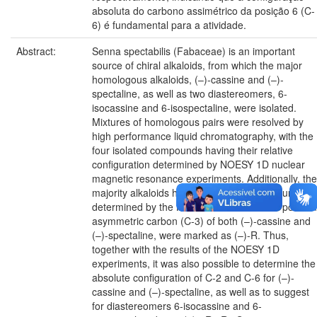
absoluta do carbono assimétrico da posição 6 (C-
6) é fundamental para a atividade.
Abstract:
Senna spectabilis (Fabaceae) is an important
source of chiral alkaloids, from which the major
homologous alkaloids, (–)-cassine and (–)-
spectaline, as well as two diastereomers, 6-
isocassine and 6-isospectaline, were isolated.
Mixtures of homologous pairs were resolved by
high performance liquid chromatography, with the
four isolated compounds having their relative
configuration determined by NOESY 1D nuclear
magnetic resonance experiments. Additionally, the
majority alkaloids had their absolute configuration
determined by the Mosher method. The 3-position
asymmetric carbon (C-3) of both (–)-cassine and
(–)-spectaline, were marked as (–)-R. Thus,
together with the results of the NOESY 1D
experiments, it was also possible to determine the
absolute configuration of C-2 and C-6 for (–)-
cassine and (–)-spectaline, as well as to suggest
for diastereomers 6-isocassine and 6-