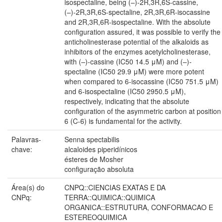
isospectaline, being (–)-2R,3R,6S-cassine,
(–)-2R,3R,6S-spectaline, 2R,3R,6R-isocassine
and 2R,3R,6R-isospectaline. With the absolute
configuration assured, it was possible to verify the
anticholinesterase potential of the alkaloids as
inhibitors of the enzymes acetylcholinesterase,
with (–)-cassine (IC50 14.5 μM) and (–)-
spectaline (IC50 29.9 μM) were more potent
when compared to 6-isocassine (IC50 751.5 μM)
and 6-isospectaline (IC50 2950.5 μM),
respectively, indicating that the absolute
configuration of the asymmetric carbon at position
6 (C-6) is fundamental for the activity.
Palavras-
Senna spectabilis
chave:
alcaloides piperidínicos
ésteres de Mosher
configuração absoluta
Área(s) do
CNPQ::CIENCIAS EXATAS E DA
CNPq:
TERRA::QUIMICA::QUIMICA
ORGANICA::ESTRUTURA, CONFORMACAO E
ESTEREOQUIMICA