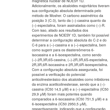
magnética nuclear de NOESY 1D.
Adicionalmente, os alcaloides majoritários tiveram
sua configuração absoluta determinada pelo
método de Mosher. O carbono assimétrico da
posição 3 (C-3), tanto da (–)-cassina quanto da
(–)-espectalina, foram assinalados como (–)-R.
Com isso, aliado aos resultados dos
experimentos de NOESY 1D, também foi possível
determinar a configuração absoluta do C-2 e do
C-6 para a (–)-cassina e a (–)-espectalina, bem
como sugerir para os diastereômeros 6-
isocassina e a 6-isoespectalina, como sendo
(–)-2R,3R,6S-cassina, (–)-2R,3R,6S-espectalina,
2R,3R,6R-isocassina e 2R,3R,6R-isoespectalina.
Com a configuração absoluta assegurada, foi
possível a verificação do potencial
anticolinesterásico dos alcaloides como inibidores
da enzima acetilcolinesterase, sendo que a (–)-
cassina (IC50 14,5 μM) e a (–)-espectalina (IC50
29,9 μM) foram mais potentes quando
comparados a 6-isocassina (IC50 751,5 μM) e a
6-isoespectalina (IC50 2950,5 μM),
respectivamente, indicando que a configuração