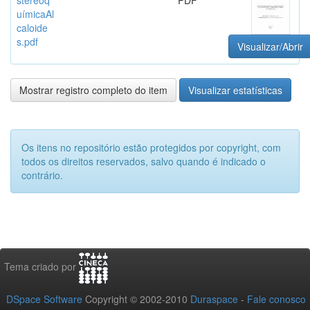
uímicaAl
caloide
s.pdf
Visualizar/Abrir
Mostrar registro completo do item
Visualizar estatísticas
Os itens no repositório estão protegidos por copyright, com
todos os direitos reservados, salvo quando é indicado o
contrário.
Tema criado por
DSpace Software
Copyright © 2002-2010
Duraspace
-
Fale conosco