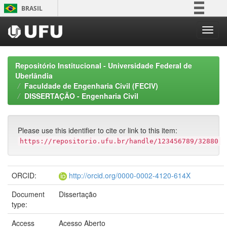
Skip
BRASIL
navigation
Simplifique!
Comunica BR
Participe
Repositório Institucional - Universidade Federal de
Acesso à informação
Uberlândia
Faculdade de Engenharia Civil (FECIV)
Legislação
DISSERTAÇÃO - Engenharia Civil
Canais
Please use this identifier to cite or link to this item:
https://repositorio.ufu.br/handle/123456789/32880
ORCID:
http://orcid.org/0000-0002-4120-614X
Document
Dissertação
type:
Access
Acesso Aberto