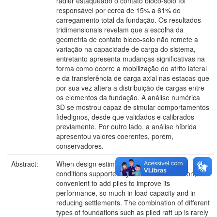
radier estaqueado o contato bloco-solo foi
responsável por cerca de 15% a 61% do
carregamento total da fundação. Os resultados
tridimensionais revelam que a escolha da
geometria de contato bloco-solo não remete a
variação na capacidade de carga do sistema,
entretanto apresenta mudanças significativas na
forma como ocorre a mobilização do atrito lateral
e da transferência de carga axial nas estacas que
por sua vez altera a distribuição de cargas entre
os elementos da fundação. A análise numérica
3D se mostrou capaz de simular comportamentos
fidedignos, desde que validados e calibrados
previamente. Por outro lado, a análise híbrida
apresentou valores coerentes, porém,
conservadores.
Abstract:
When design estimates are bigger than the
conditions supported by a shallow foundation, it is
convenient to add piles to improve its
performance, so much in load capacity and in
reducing settlements. The combination of different
types of foundations such as piled raft up is rarely