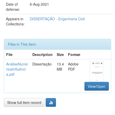
Date of
6-Aug-2021
defense:
Appears in
DISSERTAÇÃO - Engenharia Civil
Collections:
Files in This Item:
File
Description
Size
Format
AnáliseNumé
Dissertação
13.4
Adobe
ricaInfluênci
MB
PDF
a.pdf
View/Open
Show full item record