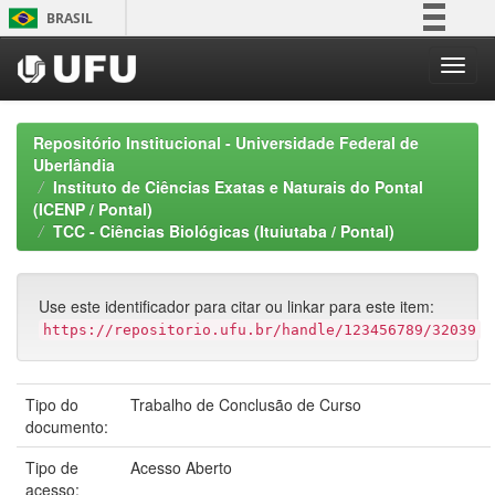
Skip
BRASIL
navigation
Simplifique!
Comunica BR
Participe
Repositório Institucional - Universidade Federal de
Acesso à informação
Uberlândia
Instituto de Ciências Exatas e Naturais do Pontal
Legislação
(ICENP / Pontal)
Canais
TCC - Ciências Biológicas (Ituiutaba / Pontal)
Use este identificador para citar ou linkar para este item:
https://repositorio.ufu.br/handle/123456789/32039
Tipo do
Trabalho de Conclusão de Curso
documento:
Tipo de
Acesso Aberto
acesso: