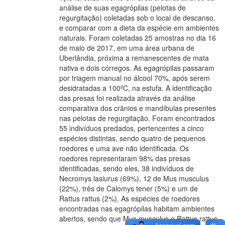
análise de suas egagrópilas (pelotas de
regurgitação) coletadas sob o local de descanso,
e comparar com a dieta da espécie em ambientes
naturais. Foram coletadas 25 amostras no dia 16
de maio de 2017, em uma área urbana de
Uberlândia, próxima a remanescentes de mata
nativa e dois córregos. As egagrópilas passaram
por triagem manual no álcool 70%, após serem
desidratadas a 100ºC, na estufa. A identificação
das presas foi realizada através da análise
comparativa dos crânios e mandíbulas presentes
nas pelotas de regurgitação. Foram encontrados
55 indivíduos predados, pertencentes a cinco
espécies distintas, sendo quatro de pequenos
roedores e uma ave não identificada. Os
roedores representaram 98% das presas
identificadas, sendo eles, 38 indivíduos de
Necromys lasiurus (69%), 12 de Mus musculus
(22%), três de Calomys tener (5%) e um de
Rattus rattus (2%). As espécies de roedores
encontradas nas egagrópilas habitam ambientes
abertos, sendo que Mus musculus e Rattus rattus