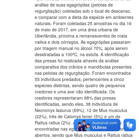
análise de suas egagrópilas (pelotas de
regurgitação) coletadas sob o local de descanso,
e comparar com a dieta da espécie em ambientes
naturais. Foram coletadas 25 amostras no dia 16
de maio de 2017, em uma área urbana de
Uberlândia, próxima a remanescentes de mata
nativa e dois córregos. As egagrópilas passaram
por triagem manual no álcool 70%, após serem
desidratadas a 100ºC, na estufa. A identificação
das presas foi realizada através da análise
comparativa dos crânios e mandíbulas presentes
nas pelotas de regurgitação. Foram encontrados
55 indivíduos predados, pertencentes a cinco
espécies distintas, sendo quatro de pequenos
roedores e uma ave não identificada. Os
roedores representaram 98% das presas
identificadas, sendo eles, 38 indivíduos de
Necromys lasiurus (69%), 12 de Mus musculus
(22%), três de Calomys tener (5%) e um de
Rattus rattus (2%). As espécies de roedores
encontradas nas egagrópilas habitam ambientes
abertos, sendo que Mus musculus e Rattus rattus