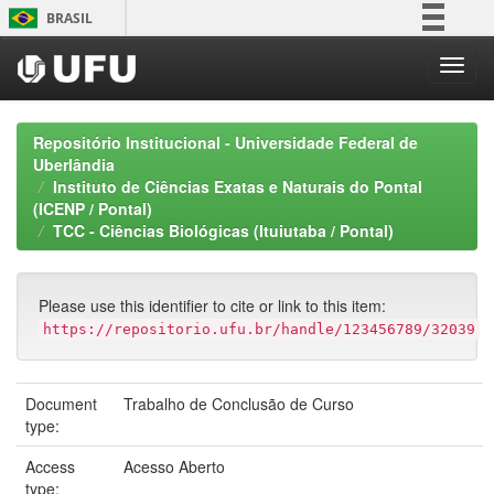
Skip
BRASIL
navigation
Simplifique!
Comunica BR
Participe
Repositório Institucional - Universidade Federal de
Acesso à informação
Uberlândia
Instituto de Ciências Exatas e Naturais do Pontal
Legislação
(ICENP / Pontal)
Canais
TCC - Ciências Biológicas (Ituiutaba / Pontal)
Please use this identifier to cite or link to this item:
https://repositorio.ufu.br/handle/123456789/32039
Document
Trabalho de Conclusão de Curso
type:
Access
Acesso Aberto
type: