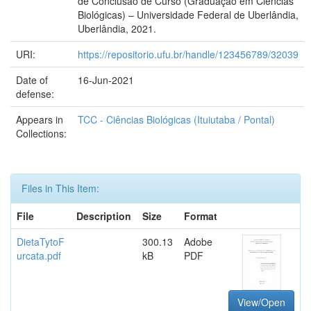
de Conclusão de Curso (Graduação em Ciências
Biológicas) – Universidade Federal de Uberlândia,
Uberlândia, 2021.
URI:
https://repositorio.ufu.br/handle/123456789/32039
Date of
16-Jun-2021
defense:
Appears in
TCC - Ciências Biológicas (Ituiutaba / Pontal)
Collections:
Files in This Item:
File
Description
Size
Format
DietaTytoF
300.13
Adobe
urcata.pdf
kB
PDF
View/Open