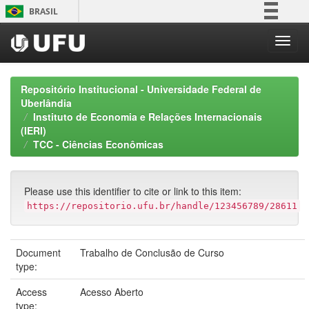
Skip
BRASIL
navigation
Simplifique!
Comunica BR
Participe
Repositório Institucional - Universidade Federal de
Acesso à informação
Uberlândia
Instituto de Economia e Relações Internacionais
Legislação
(IERI)
Canais
TCC - Ciências Econômicas
Please use this identifier to cite or link to this item:
https://repositorio.ufu.br/handle/123456789/28611
Document
Trabalho de Conclusão de Curso
type:
Access
Acesso Aberto
type: