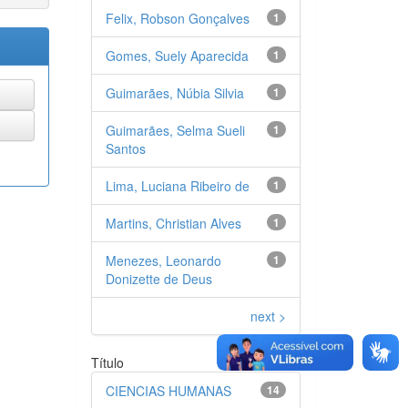
Felix, Robson Gonçalves
1
Gomes, Suely Aparecida
1
Guimarães, Núbia Silvia
1
Guimarães, Selma Sueli
1
Santos
Lima, Luciana Ribeiro de
1
Martins, Christian Alves
1
Menezes, Leonardo
1
Donizette de Deus
next >
Título
CIENCIAS HUMANAS
14