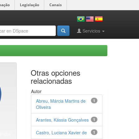
mação
Legislação
Canais
Servicios
Otras opciones
relacionadas
Autor
Abreu, Márcia Martins de
1
Oliveira
Arantes, Kássia Gonçalves
1
Castro, Luciana Xavier de
1