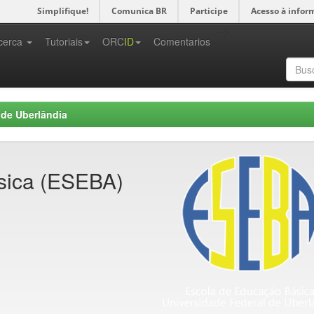
Simplifique!
Comunica BR
Participe
Acesso à infor
-->
cerca
Tutoriais
ORC
ID
Comentarios
 de Uberlândia
sica (ESEBA)