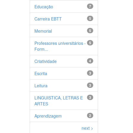
Educação
7
Carreira EBTT
5
Memorial
5
Professores universitários -
5
Form...
Criatividade
4
Escrita
3
Leitura
3
LINGUISTICA, LETRAS E
3
ARTES
Aprendizagem
2
next >