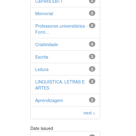
Carreira EBTT
5
Memorial
5
Professores universitários -
5
Form...
Criatividade
4
Escrita
3
Leitura
3
LINGUISTICA, LETRAS E
3
ARTES
Aprendizagem
2
next >
Date issued