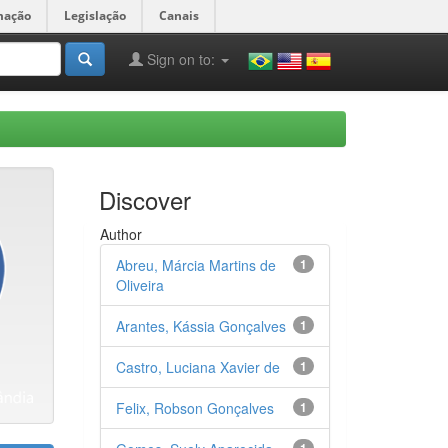
mação
Legislação
Canais
Sign on to:
Discover
Author
Abreu, Márcia Martins de
1
Oliveira
Arantes, Kássia Gonçalves
1
Castro, Luciana Xavier de
1
Felix, Robson Gonçalves
1
1