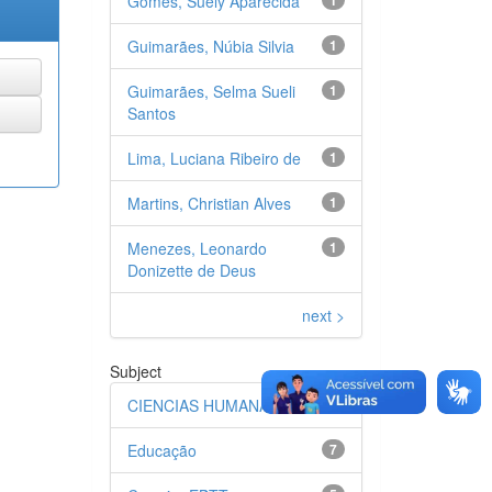
Gomes, Suely Aparecida
Guimarães, Núbia Silvia
1
Guimarães, Selma Sueli
1
Santos
Lima, Luciana Ribeiro de
1
Martins, Christian Alves
1
Menezes, Leonardo
1
Donizette de Deus
next >
Subject
CIENCIAS HUMANAS
14
Educação
7