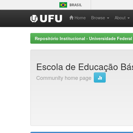
Skip
BRASIL
navigation
Home
Browse
About
Repositório Institucional - Universidade Federal
Escola de Educação Bá
Community home page