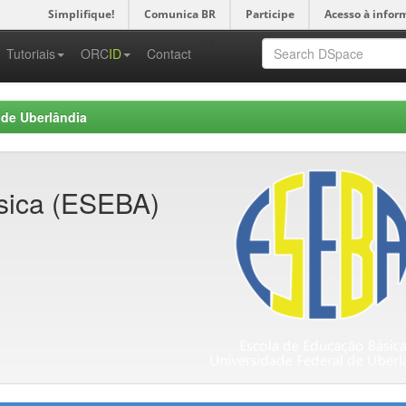
Simplifique!
Comunica BR
Participe
Acesso à infor
-->
Tutoriais
ORC
ID
Contact
 de Uberlândia
sica (ESEBA)