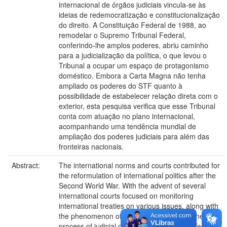
internacional de órgãos judiciais vincula-se às
ideias de redemocratização e constitucionalização
do direito. A Constituição Federal de 1988, ao
remodelar o Supremo Tribunal Federal,
conferindo-lhe amplos poderes, abriu caminho
para a judicialização da política, o que levou o
Tribunal a ocupar um espaço de protagonismo
doméstico. Embora a Carta Magna não tenha
ampliado os poderes do STF quanto à
possibilidade de estabelecer relação direta com o
exterior, esta pesquisa verifica que esse Tribunal
conta com atuação no plano internacional,
acompanhando uma tendência mundial de
ampliação dos poderes judiciais para além das
fronteiras nacionais.
Abstract:
The international norms and courts contributed for
the reformulation of international politics after the
Second World War. With the advent of several
international courts focused on monitoring
international treaties on various issues, along with
the phenomenon of globalization, there is the
process of judicial globalization that also affects