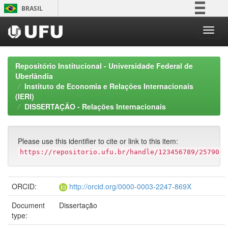
Skip
BRASIL
navigation
Simplifique!
Comunica BR
Participe
Repositório Institucional - Universidade Federal de
Acesso à informação
Uberlândia
Instituto de Economia e Relações Internacionais
Legislação
(IERI)
Canais
DISSERTAÇÃO - Relações Internacionais
Please use this identifier to cite or link to this item:
https://repositorio.ufu.br/handle/123456789/25790
ORCID:
http://orcid.org/0000-0003-2247-869X
Document
Dissertação
type: