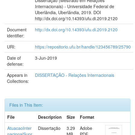
Dissertação (Mestrado em Relações
Internacionais) - Universidade Federal de
Uberlândia, Uberlândia, 2019. DOI
http://dx.doi.org/10.14393/ufu.di.2019.2120
Document
http://dx.doi.org/10.14393/ufu.di.2019.2120
identifier:
URI:
https://repositorio.ufu.br/handle/123456789/25790
Date of
3-Jun-2019
defense:
Appears in
DISSERTAÇÃO - Relações Internacionais
Collections:
Files in This Item:
File
Description
Size
Format
AtuacaoInter
Dissertação
3.29
Adobe
nacionalSupr
MB
PDF