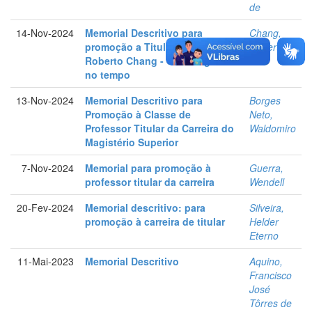
de
14-Nov-2024
Memorial Descritivo para
Chang,
promoção a Titular do Prof.
Roberto
Roberto Chang - Uma viagem
no tempo
13-Nov-2024
Memorial Descritivo para
Borges
Promoção à Classe de
Neto,
Professor Titular da Carreira do
Waldomiro
Magistério Superior
7-Nov-2024
Memorial para promoção à
Guerra,
professor titular da carreira
Wendell
20-Fev-2024
Memorial descritivo: para
Silveira,
promoção à carreira de titular
Helder
Eterno
11-Mai-2023
Memorial Descritivo
Aquino,
Francisco
José
Tôrres de