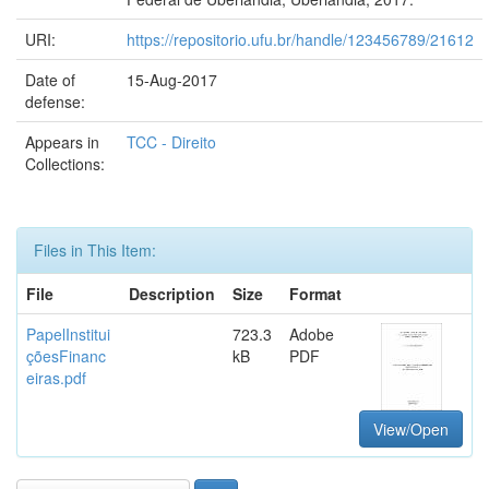
URI:
https://repositorio.ufu.br/handle/123456789/21612
Date of
15-Aug-2017
defense:
Appears in
TCC - Direito
Collections:
Files in This Item:
File
Description
Size
Format
PapelInstitui
723.3
Adobe
çõesFinanc
kB
PDF
eiras.pdf
View/Open