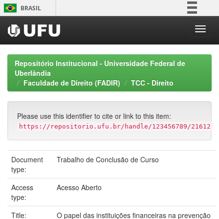
Skip
BRASIL
navigation
Simplifique!
Comunica BR
Participe
Repositório Institucional - Universidade Federal de
Acesso à informação
Uberlândia
Faculdade de Direito (FADIR)
TCC - Direito
Legislação
Canais
Please use this identifier to cite or link to this item:
https://repositorio.ufu.br/handle/123456789/21612
Document
Trabalho de Conclusão de Curso
type:
Access
Acesso Aberto
type:
Title:
O papel das instituições financeiras na prevenção