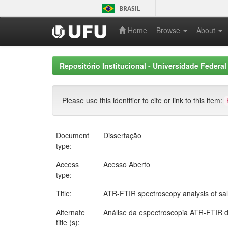
Skip
BRASIL
navigation
Home
Browse
About
Repositório Institucional - Universidade Federal
Please use this identifier to cite or link to this item:
Document
Dissertação
type:
Access
Acesso Aberto
type:
Title:
ATR-FTIR spectroscopy analysis of sal
Alternate
Análise da espectroscopia ATR-FTIR d
title (s):