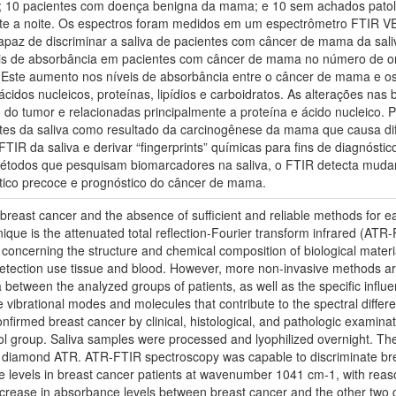
co; 10 pacientes com doença benigna da mama; e 10 sem achados patoló
ante a noite. Os espectros foram medidos em um espectrômetro FTIR 
apaz de discriminar a saliva de pacientes com câncer de mama da sa
veis de absorbância em pacientes com câncer de mama no número de o
Este aumento nos níveis de absorbância entre o câncer de mama e os 
cidos nucleicos, proteínas, lipídios e carboidratos. As alterações n
do tumor e relacionadas principalmente a proteína e ácido nucleico. P
es da saliva como resultado da carcinogênese da mama que causa dif
FTIR da saliva e derivar “fingerprints” químicas para fins de diagnóst
métodos que pesquisam biomarcadores na saliva, o FTIR detecta muda
tico precoce e prognóstico do câncer de mama.
breast cancer and the absence of sufficient and reliable methods for ea
ique is the attenuated total reflection-Fourier transform infrared (ATR
n concerning the structure and chemical composition of biological materi
detection use tissue and blood. However, more non-invasive methods are
a between the analyzed groups of patients, as well as the specific influen
e vibrational modes and molecules that contribute to the spectral diffe
nfirmed breast cancer by clinical, histological, and pathologic examina
ntrol group. Saliva samples were processed and lyophilized overnight. 
diamond ATR. ATR-FTIR spectroscopy was capable to discriminate brea
ce levels in breast cancer patients at wavenumber 1041 cm-1, with rea
ncrease in absorbance levels between breast cancer and the other two 