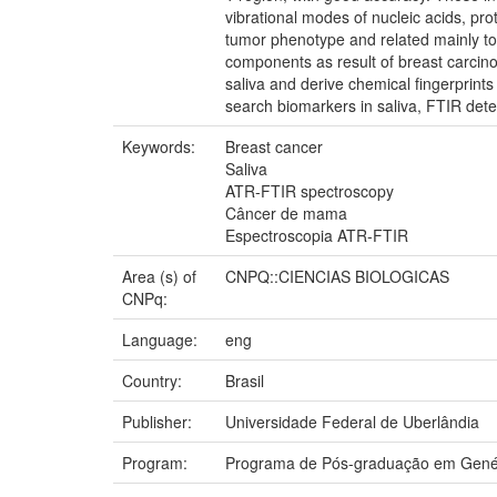
vibrational modes of nucleic acids, pr
tumor phenotype and related mainly to
components as result of breast carcinog
saliva and derive chemical fingerprints
search biomarkers in saliva, FTIR detec
Keywords:
Breast cancer
Saliva
ATR-FTIR spectroscopy
Câncer de mama
Espectroscopia ATR-FTIR
Area (s) of
CNPQ::CIENCIAS BIOLOGICAS
CNPq:
Language:
eng
Country:
Brasil
Publisher:
Universidade Federal de Uberlândia
Program:
Programa de Pós-graduação em Genét