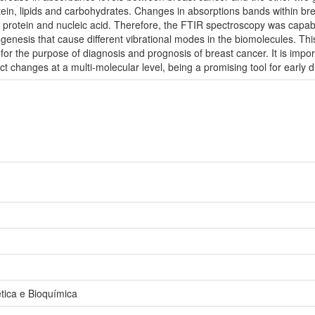
otein, lipids and carbohydrates. Changes in absorptions bands within b
 protein and nucleic acid. Therefore, the FTIR spectroscopy was capab
enesis that cause different vibrational modes in the biomolecules. This
 for the purpose of diagnosis and prognosis of breast cancer. It is impor
t changes at a multi-molecular level, being a promising tool for early 
ica e Bioquímica