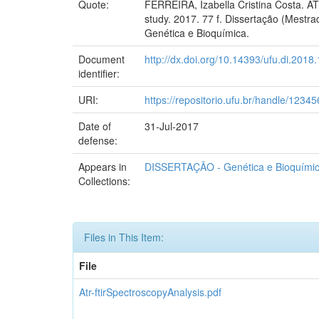
Quote:
FERREIRA, Izabella Cristina Costa. ATR
study. 2017. 77 f. Dissertação (Mest
Genética e Bioquímica.
Document
http://dx.doi.org/10.14393/ufu.di.2018
identifier:
URI:
https://repositorio.ufu.br/handle/123
Date of
31-Jul-2017
defense:
Appears in
DISSERTAÇÃO - Genética e Bioquími
Collections:
Files in This Item:
File
Atr-ftirSpectroscopyAnalysis.pdf