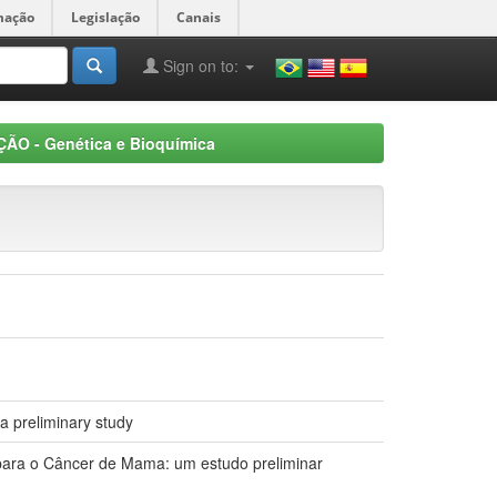
mação
Legislação
Canais
Sign on to:
ÃO - Genética e Bioquímica
a preliminary study
para o Câncer de Mama: um estudo preliminar