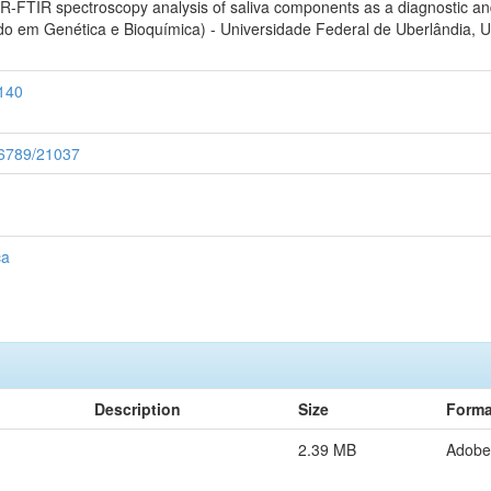
-FTIR spectroscopy analysis of saliva components as a diagnostic and 
rado em Genética e Bioquímica) - Universidade Federal de Uberlândia
.140
456789/21037
ca
Description
Size
Forma
2.39 MB
Adobe