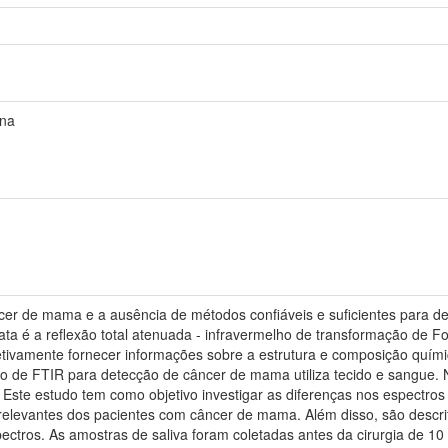
ena
ncer de mama e a ausência de métodos confiáveis e suficientes para d
data é a reflexão total atenuada - infravermelho de transformação de 
etivamente fornecer informações sobre a estrutura e composição química
ção de FTIR para detecção de câncer de mama utiliza tecido e sangue.
. Este estudo tem como objetivo investigar as diferenças nos espectro
as relevantes dos pacientes com câncer de mama. Além disso, são descr
pectros. As amostras de saliva foram coletadas antes da cirurgia de 