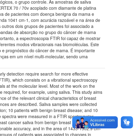
gicos, o grupo controle. As amostras de saliva
VERTEX 70 / 70v acoplado com diamante de platina
liva de pacientes com doença benigna da mama e
nda 1041 cm-1, com acurácia razoável e na área de
outros dois grupos de pacientes foi associado a
as bandas de absorção no grupo do câncer de mama
ortanto, a espectroscopia FTIR foi capaz de mostrar
erentes modos vibracionais nas biomoléculas. Este
ico e prognóstico do câncer de mama. É importante
nças em um nível multi-molecular, sendo uma
rly detection require search for more effective
-FTIR), which consists on a vibrational spectroscopy
als at the molecular level. Most of the work on the
 required, for example, using saliva. This study aims
ce of the relevant clinical characteristics of breast
rences are described. Saliva samples were collected
tion; 10 patients with benign breast disease; and 10
The spectra were measured in a FTIR spectrometer
st cancer saliva from benign breast disease and
sonable accuracy, and in the area of 1433-1302.9 cm-
groups of patients was associated to changes in