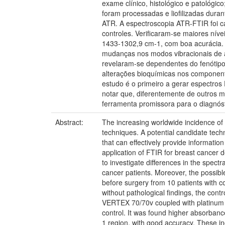
exame clínico, histológico e patológi
foram processadas e liofilizadas dur
ATR. A espectroscopia ATR-FTIR foi c
controles. Verificaram-se maiores ní
1433-1302,9 cm-1, com boa acurácia. 
mudanças nos modos vibracionais de á
revelaram-se dependentes do fenótipo 
alterações bioquímicas nos component
estudo é o primeiro a gerar espectros 
notar que, diferentemente de outros 
ferramenta promissora para o diagnós
Abstract:
The increasing worldwide incidence of 
techniques. A potential candidate techn
that can effectively provide informatio
application of FTIR for breast cancer 
to investigate differences in the spectr
cancer patients. Moreover, the possibl
before surgery from 10 patients with co
without pathological findings, the co
VERTEX 70/70v coupled with platinum 
control. It was found higher absorban
1 region, with good accuracy. These i