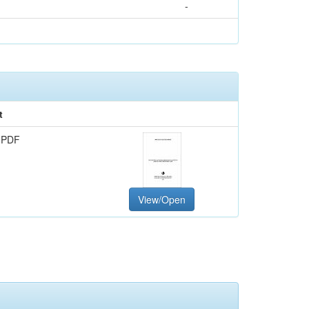
-
t
 PDF
View/Open