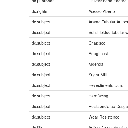
dc.publisher
Universidade Federal
dc.rights
Acesso Aberto
dc.subject
Arame Tubular Autop
dc.subject
Selfshielded tubular w
dc.subject
Chapisco
dc.subject
Roughcast
dc.subject
Moenda
dc.subject
Sugar Mill
dc.subject
Revestimento Duro
dc.subject
Hardfacing
dc.subject
Resistência ao Desga
dc.subject
Wear Resistence
dc.title
Aplicação de chapis