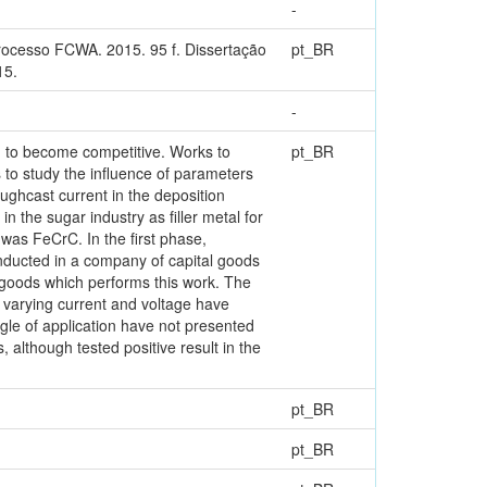
-
ocesso FCWA. 2015. 95 f. Dissertação
pt_BR
15.
-
 to become competitive. Works to
pt_BR
 to study the influence of parameters
oughcast current in the deposition
 the sugar industry as filler metal for
g was FeCrC. In the first phase,
onducted in a company of capital goods
l goods which performs this work. The
s varying current and voltage have
ngle of application have not presented
s, although tested positive result in the
pt_BR
pt_BR