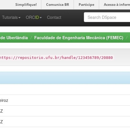
Simplifique!
Comunica BR
Participe
Acesso à infor
-->
Tutoriais
ORC
ID
Contact
 de Uberlândia
Faculdade de Engenharia Mecânica (FEMEC)
https://repositorio.ufu.br/handle/123456789/20880
eiroz
1Z
1Z