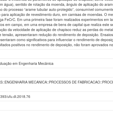
om água), sentido de rotação da moenda, ângulo de aplicação do aram
ão do processo “arame tubular auto-protegido”, consumível comumente 
 para aplicação de revestimento duro, em camisas de moendas. O meta
iga FeCrC. Em uma primeira fase foram realizados experimentos em la
tos em campo, em uma empresa de bens de capital que realiza este se
ção da velocidade de aplicação de chapisco reduz as perdas do metal
 e tensão, apresentaram redução do rendimento de deposição. Ensaios 
sentaram como significativos para influenciar o rendimento de deposiç
ltados positivos no rendimento de deposição, não foram aprovados no
aduação em Engenharia Mecânica
S::ENGENHARIA MECANICA::PROCESSOS DE FABRICACAO::PROC
14393/ufu.di.2018.76