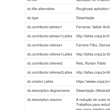
dc.title.alternative
Roughcast aplication 
dc.type
Dissertação
dc.contributor.advisor1
Ferraresi, Valtair Ant
dc.contributor.advisor1Lattes
http://lattes.cnpq.b
dc.contributor.referee1
Ferreira Filho, Demo
dc.contributor.referee1Lattes
http://lattes.cnpq.b
dc.contributor.referee2
Reis, Ruham Pablo
dc.contributor.referee2Lattes
http://lattes.cnpq.b
dc.creator.Lattes
https://wwws.cnpq
dc.description.degreename
Dissertação (Mestrad
dc.description.resumo
A redução de custo t
Trabalhos para reduzi
tem como objetivo est