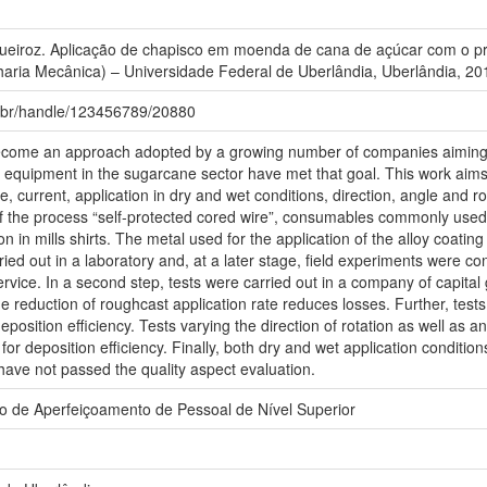
eiroz. Aplicação de chapisco em moenda de cana de açúcar com o pr
ria Mecânica) – Universidade Federal de Uberlândia, Uberlândia, 20
fu.br/handle/123456789/20880
ecome an approach adopted by a growing number of companies aiming
 equipment in the sugarcane sector have met that goal. This work aims
, current, application in dry and wet conditions, direction, angle and r
of the process “self-protected cored wire”, consumables commonly used in
on in mills shirts. The metal used for the application of the alloy coatin
ied out in a laboratory and, at a later stage, field experiments were c
ervice. In a second step, tests were carried out in a company of capita
he reduction of roughcast application rate reduces losses. Further, test
position efficiency. Tests varying the direction of rotation as well as a
 for deposition efficiency. Finally, both dry and wet application condition
 have not passed the quality aspect evaluation.
 de Aperfeiçoamento de Pessoal de Nível Superior