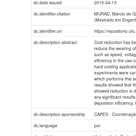
dc.date.issued
2015-04-13
dc.identifier.citation
MURAD, Márcio de Qu
(Mestrado em Engenha
dc.identifier.uri
https://repositorio.u
dc.description.abstract
Cost reduction has b
reduce the wearing of
such as speed, voltage
efficiency in the use 
hard coating applicati
experiments were carr
which performs this s
results showed that t
showed reduction in de
any significant results
deposition efficiency,
dc.description.sponsorship
CAPES - Coordenação
dc.language
por