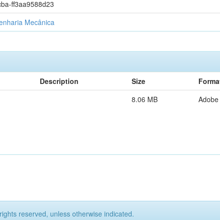
cba-ff3aa9588d23
nharia Mecânica
Description
Size
Forma
8.06 MB
Adobe
rights reserved, unless otherwise indicated.