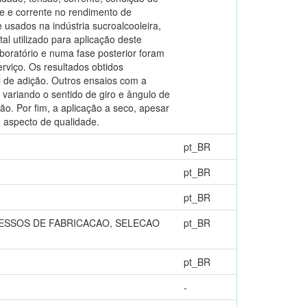
e e corrente no rendimento de
usados na indústria sucroalcooleira,
l utilizado para aplicação deste
boratório e numa fase posterior foram
rviço. Os resultados obtidos
 de adição. Outros ensaios com a
variando o sentido de giro e ângulo de
ão. Por fim, a aplicação a seco, apesar
 aspecto de qualidade.
pt_BR
pt_BR
pt_BR
ESSOS DE FABRICACAO, SELECAO
pt_BR
pt_BR
-