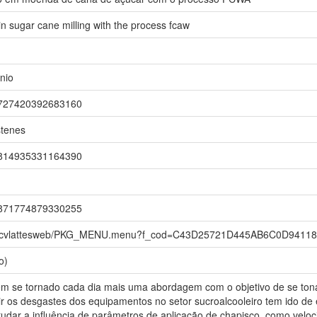
in sugar cane milling with the process fcaw
ônio
r/0727420392683160
stenes
r/2814935331164390
r/6871774879330255
.br/cvlattesweb/PKG_MENU.menu?f_cod=C43D25721D445AB6C0D9411
o)
em se tornado cada dia mais uma abordagem com o objetivo de se ton
r os desgastes dos equipamentos no setor sucroalcooleiro tem ido de 
udar a influência de parâmetros de aplicação de chapisco, como veloc