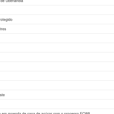
 de Uberlândia
rotegido
ires
ste
co em moenda de cana de açúcar com o processo FCWA