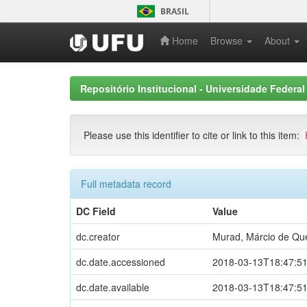
Skip
BRASIL
navigation
Home
Browse
About
Repositório Institucional - Universidade Federal
Please use this identifier to cite or link to this item:
Full metadata record
DC Field
Value
dc.creator
Murad, Márcio de Qu
dc.date.accessioned
2018-03-13T18:47:5
dc.date.available
2018-03-13T18:47:5