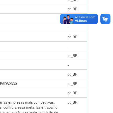
pt_BR
pt_BR
-
pt_BR
-
pt_BR
-
pt_BR
8E6DA2330
pt_BR
pt_BR
ar as empresas mais competitivas.
pt_BR
encontro a essa meta. Este trabalho
idade, tensão, corrente, condição de