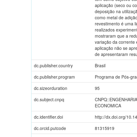
aplicação (seco ou c
deposição na utilizaç
como metal de adição
revestimento é uma l
realizados experimen
mostraram que a redu
variação da corrente
aplicação não se apre
de apresentaram resu
dc.publisher.country
Brasil
dc.publisher.program
Programa de Pós-gr
dc.sizeorduration
95
dc.subject.cnpq
CNPQ::ENGENHARIA
ECONOMICA
dc.identifier.doi
http://dx.doi.org/10.
dc.orcid.putcode
81315919