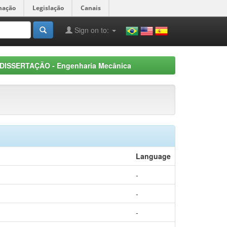
mação
Legislação
Canais
Sign on to:
DISSERTAÇÃO - Engenharia Mecânica
Language
-
-
-