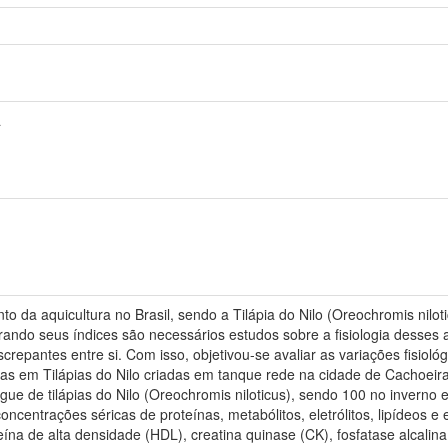
a
to da aquicultura no Brasil, sendo a Tilápia do Nilo (Oreochromis nilot
ando seus índices são necessários estudos sobre a fisiologia desses
repantes entre si. Com isso, objetivou-se avaliar as variações fisioló
ricas em Tilápias do Nilo criadas em tanque rede na cidade de Cachoe
e de tilápias do Nilo (Oreochromis niloticus), sendo 100 no inverno
ncentrações séricas de proteínas, metabólitos, eletrólitos, lipídeos 
roteína de alta densidade (HDL), creatina quinase (CK), fosfatase alcalin