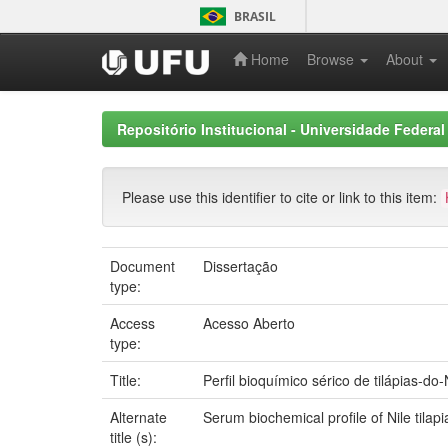
Skip
BRASIL
navigation
Home
Browse
About
Repositório Institucional - Universidade Federal
Please use this identifier to cite or link to this item:
Document
Dissertação
type:
Access
Acesso Aberto
type:
Title:
Perfil bioquímico sérico de tilápias-
Alternate
Serum biochemical profile of Nile tila
title (s):