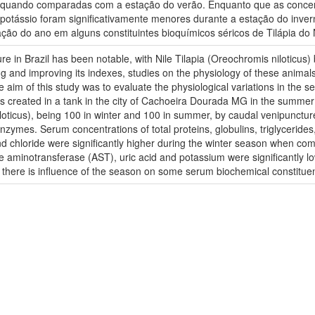
o quando comparadas com a estação do verão. Enquanto que as concen
e potássio foram significativamente menores durante a estação do in
tação do ano em alguns constituintes bioquímicos séricos de Tilápia do
re in Brazil has been notable, with Nile Tilapia (Oreochromis niloticus)
g and improving its indexes, studies on the physiology of these animals
he aim of this study was to evaluate the physiological variations in the 
ias created in a tank in the city of Cachoeira Dourada MG in the summ
iloticus), being 100 in winter and 100 in summer, by caudal venipunctu
enzymes. Serum concentrations of total proteins, globulins, triglycerides
d chloride were significantly higher during the winter season when c
e aminotransferase (AST), uric acid and potassium were significantly 
here is influence of the season on some serum biochemical constituents