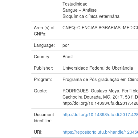
Testudinidae
Sangue – Análise
Bioquímica clínica veterinária
Area (s) of
CNPQ::CIENCIAS AGRARIAS::MEDIC
CNPq:
Language:
por
Country:
Brasil
Publisher:
Universidade Federal de Uberlândia
Program:
Programa de Pós-graduação em Ciênci
Quote:
RODRIGUES, Gustavo Moya. Perfil bioqu
Cachoeira Dourada, MG. 2017. 53 f. Di
http://doi.org/10.14393/ufu.di.2017.42
Document
http://doi.org/10.14393/ufu.di.2017.42
identifier:
URI:
https://repositorio.ufu.br/handle/123