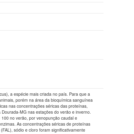
icus), a espécie mais criada no país. Para que a
 animais, porém na área da bioquímica sanguínea
gicas nas concentrações séricas das proteínas,
ira Dourada-MG nas estações do verão e inverno.
 e 100 no verão, por venopunção caudal e
e enzimas. As concentrações séricas de proteínas
a (FAL), sódio e cloro foram significativamente