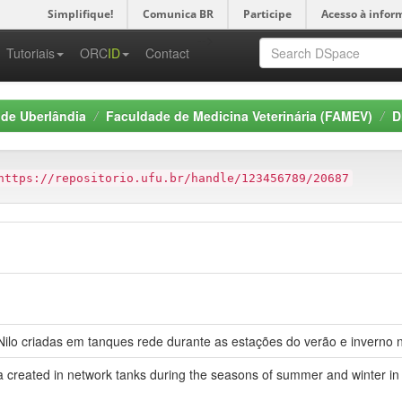
Simplifique!
Comunica BR
Participe
Acesso à infor
-->
Tutoriais
ORC
ID
Contact
 de Uberlândia
Faculdade de Medicina Veterinária (FAMEV)
D
https://repositorio.ufu.br/handle/123456789/20687
do-Nilo criadas em tanques rede durante as estações do verão e invern
pia created in network tanks during the seasons of summer and winter i