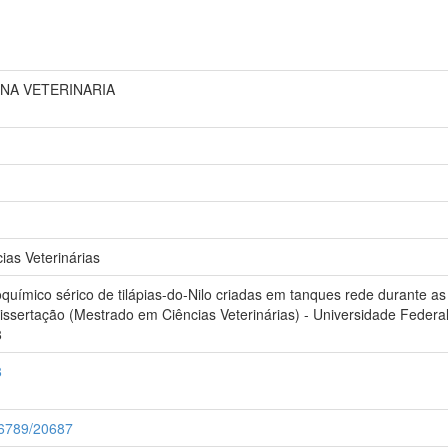
INA VETERINARIA
as Veterinárias
ímico sérico de tilápias-do-Nilo criadas em tanques rede durante as
ssertação (Mestrado em Ciências Veterinárias) - Universidade Federal
8
8
456789/20687