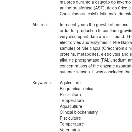
maiores durante a estação do invern
aminotransferase (AST), ácido úrico 
Concluindo-se existir influencia da es
Abstract:
In recent years the growth of aquacultu
order for production to continue growin
very discrepant data are still found. T
electrolytes and enzymes in Nile tilap
samples of Nile tilapia (Oreochromis n
proteins, metabolites, eletrolytes and 
alkaline phosphatase (PAL), sodium an
concentrations of the enzyme aspartat
summer season. It was concluded that t
Keywords:
Aquicultura
Bioquímica clínica
Piscicultura
Temperatura
Aquaculture
Clinical biochemistry
Pisciculture
Temperature
Veterinária