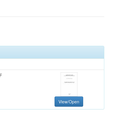
F
View/Open