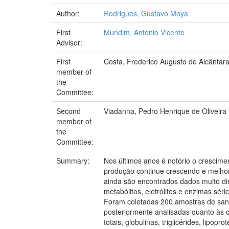
Author:
Rodrigues, Gustavo Moya
First
Mundim, Antonio Vicente
Advisor:
First
Costa, Frederico Augusto de Alcântar
member of
the
Committee:
Second
Viadanna, Pedro Henrique de Oliveira
member of
the
Committee:
Summary:
Nos últimos anos é notório o crescimen
produção continue crescendo e melhor
ainda são encontrados dados muito disc
metabólitos, eletrólitos e enzimas sé
Foram coletadas 200 amostras de sangu
posteriormente analisadas quanto às co
totais, globulinas, triglicérides, lipop