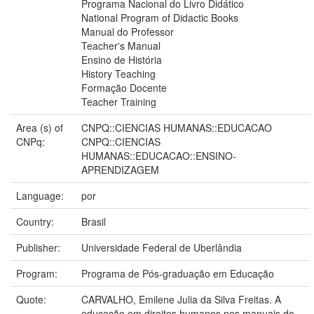
Programa Nacional do Livro Didático
National Program of Didactic Books
Manual do Professor
Teacher's Manual
Ensino de História
History Teaching
Formação Docente
Teacher Training
Area (s) of
CNPQ::CIENCIAS HUMANAS::EDUCACAO
CNPq:
CNPQ::CIENCIAS
HUMANAS::EDUCACAO::ENSINO-
APRENDIZAGEM
Language:
por
Country:
Brasil
Publisher:
Universidade Federal de Uberlândia
Program:
Programa de Pós-graduação em Educação
Quote:
CARVALHO, Emilene Julia da Silva Freitas. A
educação em direitos humanos nos manuais do