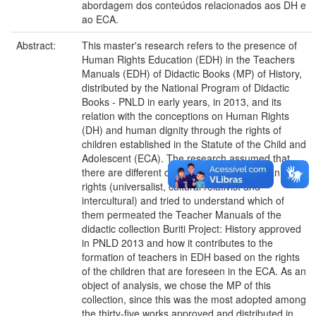
abordagem dos conteúdos relacionados aos DH e
ao ECA.
Abstract:
This master's research refers to the presence of
Human Rights Education (EDH) in the Teachers
Manuals (EDH) of Didactic Books (MP) of History,
distributed by the National Program of Didactic
Books - PNLD in early years, in 2013, and its
relation with the conceptions on Human Rights
(DH) and human dignity through the rights of
children established in the Statute of the Child and
Adolescent (ECA). The research assumed that
there are different conceptions about human
rights (universalist, cultural relativist and
intercultural) and tried to understand which of
them permeated the Teacher Manuals of the
didactic collection Buriti Project: History approved
in PNLD 2013 and how it contributes to the
formation of teachers in EDH based on the rights
of the children that are foreseen in the ECA. As an
object of analysis, we chose the MP of this
collection, since this was the most adopted among
the thirty-five works approved and distributed in