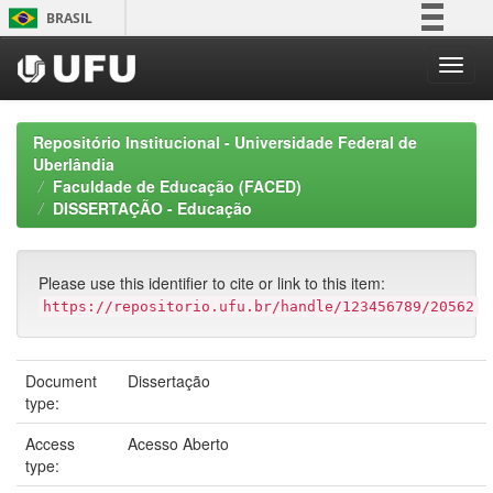
Skip
BRASIL
navigation
Simplifique!
Comunica BR
Participe
Repositório Institucional - Universidade Federal de
Acesso à informação
Uberlândia
Faculdade de Educação (FACED)
Legislação
DISSERTAÇÃO - Educação
Canais
Please use this identifier to cite or link to this item:
https://repositorio.ufu.br/handle/123456789/20562
Document
Dissertação
type:
Access
Acesso Aberto
type: