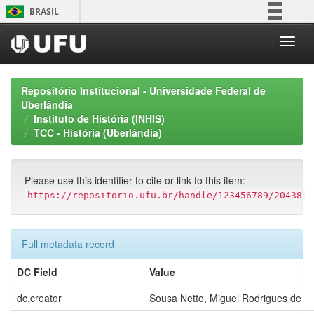
Skip
BRASIL
navigation
Simplifique!
Comunica BR
Participe
Repositório Institucional - Universidade Federal de
Acesso à informação
Uberlândia
Instituto de História (INHIS)
Legislação
TCC - História (Uberlândia)
Canais
Please use this identifier to cite or link to this item:
https://repositorio.ufu.br/handle/123456789/20438
Full metadata record
DC Field
Value
dc.creator
Sousa Netto, Miguel Rodrigues de