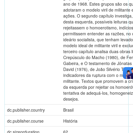
ano de 1968. Estes grupos são os q
adotaram o modelo viril de militante
ações. O segundo capítulo investiga,
desta esquerda, possíveis leituras q
rejeitassem o homoerotismo, indício
permitissem entender as razões, no
ideário socialista, que tenham levad
modelo ideal de militante viril e excl
terceiro capítulo analisa duas obras l
Crepúsculo do Macho (1980), de Fe
Gabeira, e O testamento de Jônatas
David (1976), de João Silvério Trev
indicadores da ruptura com o modelo 
militante. Textos que promovem a crí
da esquerda por rejeitar os homoeró
tentativa de adequá-los, homogenei
desejos.
dc.publisher.country
Brasil
dc.publisher.course
História
dc.sizeorduration
62