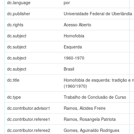
dc.language
por
dc.publisher
Universidade Federal de Uberlândia
dc.rights
Acesso Aberto
dc.subject
Homofobia
dc.subject
Esquerda
dc.subject
1960-1970
dc.subject
Brasil
dc.title
Homofobia de esquerda: tradição e r
(1960/1970)
dc.type
Trabalho de Conclusão de Curso
dc.contributor.advisor1
Ramos, Alcides Freire
dc.contributor.referee1
Ramos, Rosangela Patriota
dc.contributor.referee2
Gomes, Aguinaldo Rodrigues