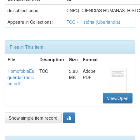
dc.subject.cnpq
CNPQ::CIENCIAS HUMANAS::HISTO
Appears in Collections:
TCC - História (Uberlândia)
Files in This Item:
File
Description
Size
Format
HomofobiaEs
TCC
3.83
Adobe
querdaTradic
MB
PDF
ao.pdf
View/Open
Show simple item record