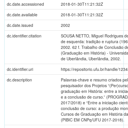
dc.date.accessioned
2018-01-30T11:21:32Z
dc.date.available
2018-01-30T11:21:32Z
dc.date.issued
2002
dc.identifier.citation
SOUSA NETTO, Miguel Rodrigues de
de esquerda: tradição e ruptura (196
2002. 62 f. Trabalho de Conclusão d
(Graduação em História) - Universid
de Uberlândia, Uberlândia, 2002.
dc.identifier.uri
https://repositorio.ufu.br/handle/12
dc.description
Palavras-chave e resumo criados pe
pesquisador dos Projetos “(Per)curs
graduação em História: entre a inicia
e a conclusão de curso.” (PROGRA
2017/2018) e “Entre a iniciação cientí
conclusão de curso: a produção mon
Cursos de Graduação em História d
(PIBIC EM CNPq/UFU 2017-2018).