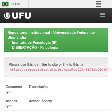
Skip
BRASIL
navigation
Simplifique!
Comunica BR
Participe
Repositório Institucional - Universidade Federal de
Acesso à informação
Uberlândia
Instituto de Psicologia (IP)
Legislação
DISSERTAÇÃO - Psicologia
Canais
Please use this identifier to cite or link to this item:
https://repositorio.ufu.br/handle/123456789/20407
Document
Dissertação
type:
Access
Acesso Aberto
type: