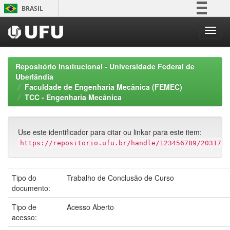
Skip
BRASIL
navigation
Simplifique!
Comunica BR
Participe
Repositório Institucional - Universidade Federal de
Acesso à informação
Uberlândia
Faculdade de Engenharia Mecânica (FEMEC)
Legislação
TCC - Engenharia Mecânica
Canais
Use este identificador para citar ou linkar para este item:
https://repositorio.ufu.br/handle/123456789/20317
Tipo do
Trabalho de Conclusão de Curso
documento:
Tipo de
Acesso Aberto
acesso: