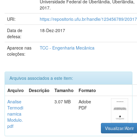
Universidade Federal de Uberlândia, Uberlândia,
2017.
URI:
https://repositorio.ufu.br/handle/123456789/20317
Data de
18-Dez-2017
defesa:
Aparece nas
TCC - Engenharia Mecânica
coleções:
Arquivos associados a este item:
Arquivo
Descrição
Tamanho
Formato
Analise
3.07 MB
Adobe
Termodi
PDF
namica
Modulo.
pdf
Visualizar/Abrir