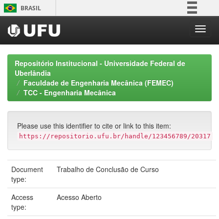
Skip
BRASIL
navigation
Simplifique!
Comunica BR
Participe
Repositório Institucional - Universidade Federal de
Acesso à informação
Uberlândia
Faculdade de Engenharia Mecânica (FEMEC)
Legislação
TCC - Engenharia Mecânica
Canais
Please use this identifier to cite or link to this item:
https://repositorio.ufu.br/handle/123456789/20317
Document
Trabalho de Conclusão de Curso
type:
Access
Acesso Aberto
type: