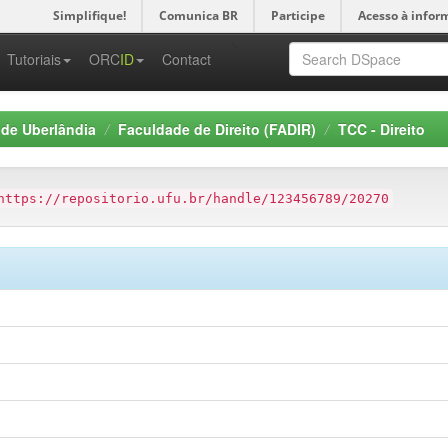
Simplifique!
Comunica BR
Participe
Acesso à infor
-->
Tutoriais
ORC
ID
Contact
 de Uberlândia
Faculdade de Direito (FADIR)
TCC - Direito
https://repositorio.ufu.br/handle/123456789/20270