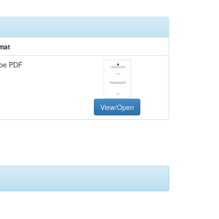
mat
be PDF
View/Open