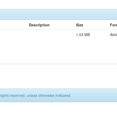
Description
Size
For
1.03 MB
Ado
rights reserved, unless otherwise indicated.