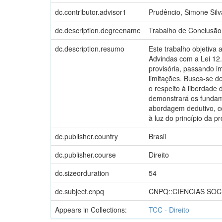
dc.contributor.advisor1
Prudêncio, Simone Silv
dc.description.degreename
Trabalho de Conclusão
dc.description.resumo
Este trabalho objetiva 
Advindas com a Lei 12.
provisória, passando i
limitações. Busca-se d
o respeito à liberdad
demonstrará os fundame
abordagem dedutivo, co
à luz do princípio da p
dc.publisher.country
Brasil
dc.publisher.course
Direito
dc.sizeorduration
54
dc.subject.cnpq
CNPQ::CIENCIAS SOC
Appears in Collections:
TCC - Direito