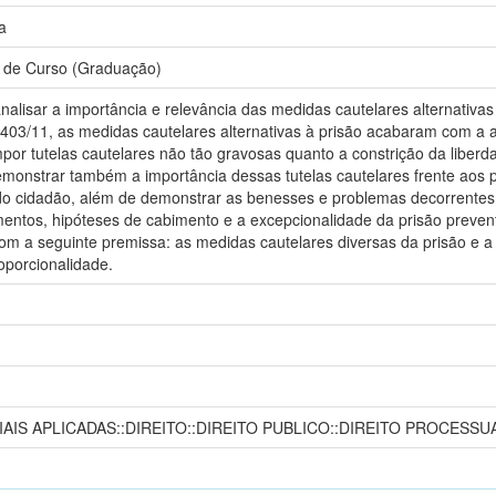
a
 de Curso (Graduação)
analisar a importância e relevância das medidas cautelares alternativas
403/11, as medidas cautelares alternativas à prisão acabaram com a an
mpor tutelas cautelares não tão gravosas quanto a constrição da libe
emonstrar também a importância dessas tutelas cautelares frente aos 
e do cidadão, além de demonstrar as benesses e problemas decorrente
ntos, hipóteses de cabimento e a excepcionalidade da prisão prevent
m a seguinte premissa: as medidas cautelares diversas da prisão e a 
roporcionalidade.
IAIS APLICADAS::DIREITO::DIREITO PUBLICO::DIREITO PROCESSU