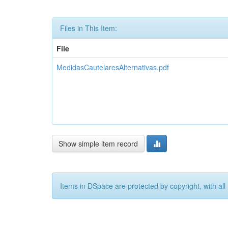
Files in This Item:
File
MedidasCautelaresAlternativas.pdf
Show simple item record
Items in DSpace are protected by copyright, with all 