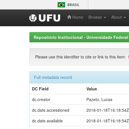
Skip
BRASIL
navigation
Home
Browse
About
Repositório Institucional - Universidade Federal
Please use this identifier to cite or link to this item:
Full metadata record
DC Field
Value
dc.creator
Pazeto, Lucas
dc.date.accessioned
2018-01-18T16:18:54Z
dc.date.available
2018-01-18T16:18:54Z