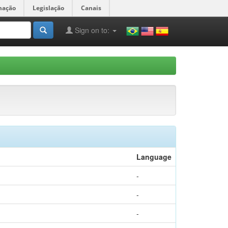
mação
Legislação
Canais
Sign on to:
Language
-
-
-