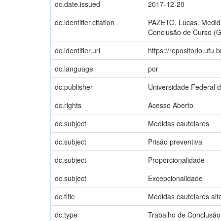
dc.date.issued
2017-12-20
dc.identifier.citation
PAZETO, Lucas. Medidas
Conclusão de Curso (Gr
dc.identifier.uri
https://repositorio.uf
dc.language
por
dc.publisher
Universidade Federal 
dc.rights
Acesso Aberto
dc.subject
Medidas cautelares
dc.subject
Prisão preventiva
dc.subject
Proporcionalidade
dc.subject
Excepcionalidade
dc.title
Medidas cautelares alte
dc.type
Trabalho de Conclusão