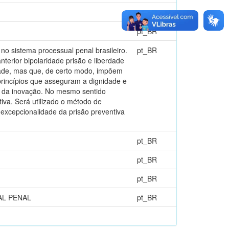
-
pt_BR
 no sistema processual penal brasileiro.
pt_BR
terior bipolaridade prisão e liberdade
rdade, mas que, de certo modo, impõem
princípios que asseguram a dignidade e
s da inovação. No mesmo sentido
iva. Será utilizado o método de
excepcionalidade da prisão preventiva
pt_BR
pt_BR
pt_BR
AL PENAL
pt_BR