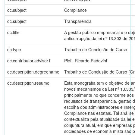
dc.subject
Compliance
dc.subject
Transparencia
dc.title
A gestão público empresarial e o obj
anticorrupção da lei nº 13.303 de 20
dc.type
Trabalho de Conclusão de Curso
dc.contributor.advisor1
Pleti, Ricardo Padovini
dc.description.degreename
Trabalho de Conclusão de Curso (G
dc.description.resumo
Esta monografia tem o objetivo de an
novos mecanismos da Lei nº 13.303/
principalmente no que concerne aos
requisitos de transparência, gestão d
escolha dos administradores e inser
Compliance nas estatais. Tal análise
contextualiza pela atualidade da lei e
conjuntura atual, em que empresas p
sociedades de economia mista são p