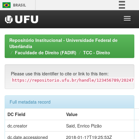
Skip
BRASIL
navigation
Simplifique!
Comunica BR
Participe
Repositório Institucional - Universidade Federal de
Acesso à informação
Uberlândia
Faculdade de Direito (FADIR)
TCC - Direito
Legislação
Canais
Please use this identifier to cite or link to this item:
https://repositorio.ufu.br/handle/123456789/20247
Full metadata record
DC Field
Value
dc.creator
Said, Enrico Pizão
dc.date.accessioned
2018-01-17T19:25:53Z