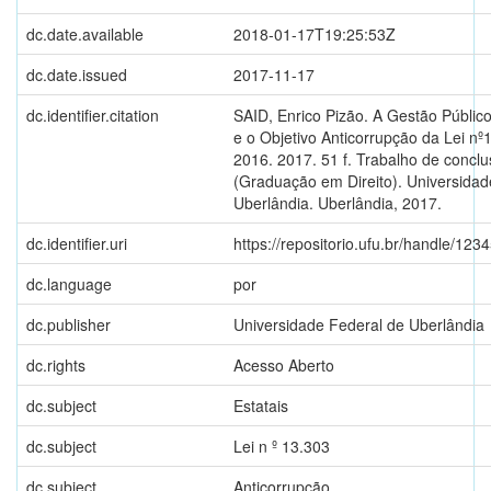
dc.date.available
2018-01-17T19:25:53Z
dc.date.issued
2017-11-17
dc.identifier.citation
SAID, Enrico Pizão. A Gestão Públic
e o Objetivo Anticorrupção da Lei nº
2016. 2017. 51 f. Trabalho de concl
(Graduação em Direito). Universidad
Uberlândia. Uberlândia, 2017.
dc.identifier.uri
https://repositorio.ufu.br/handle/12
dc.language
por
dc.publisher
Universidade Federal de Uberlândia
dc.rights
Acesso Aberto
dc.subject
Estatais
dc.subject
Lei n º 13.303
dc.subject
Anticorrupção