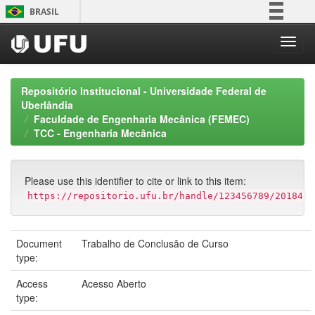
Skip
BRASIL
navigation
Simplifique!
Comunica BR
Participe
Repositório Institucional - Universidade Federal de
Acesso à informação
Uberlândia
Faculdade de Engenharia Mecânica (FEMEC)
Legislação
TCC - Engenharia Mecânica
Canais
Please use this identifier to cite or link to this item:
https://repositorio.ufu.br/handle/123456789/20184
Document
Trabalho de Conclusão de Curso
type:
Access
Acesso Aberto
type: