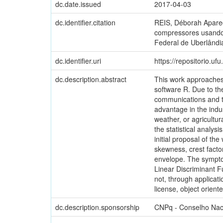
dc.date.issued
2017-04-03
dc.identifier.citation
REIS, Déborah Apareci
compressores usando 
Federal de Uberlândia
dc.identifier.uri
https://repositorio.u
dc.description.abstract
This work approaches t
software R. Due to th
communications and tr
advantage in the indus
weather, or agricultur
the statistical analys
initial proposal of t
skewness, crest facto
envelope. The symptom
Linear Discriminant Fu
not, through applicat
license, object orien
dc.description.sponsorship
CNPq - Conselho Naci