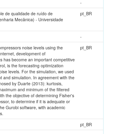
-
le de qualidade de ruído de
pt_BR
enharia Mecânica) - Universidade
-
compressors noise levels using the
pt_BR
internet, development of
cts has become an important competitive
rol, is the forecasting optimization
noise levels. For the simulation, we used
ent and simulation. In agreement with the
gnosed by Duarte (2013): kurtosis,
e maximum and minimum of the filtered
h the objective of determining Fisher's
sor, to determine if it is adequate or
 the Gurobi software, with academic
s.
pt_BR