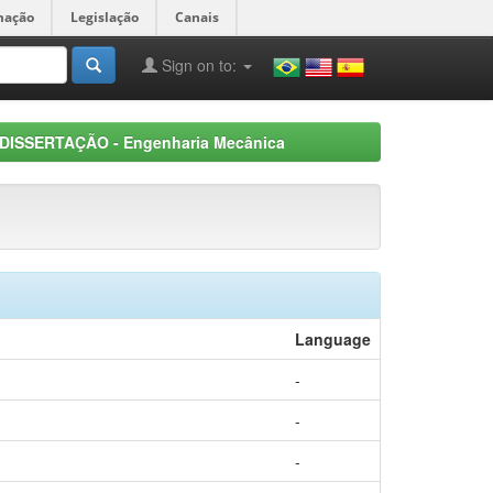
mação
Legislação
Canais
Sign on to:
DISSERTAÇÃO - Engenharia Mecânica
Language
-
-
-