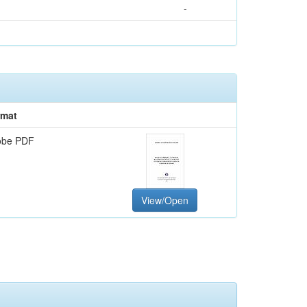
-
rmat
obe PDF
View/Open