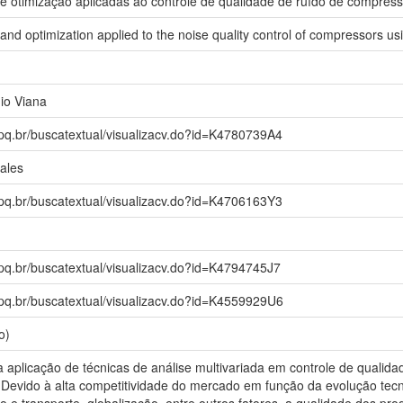
 e otimização aplicadas ao controle de qualidade de ruído de compres
 and optimization applied to the noise quality control of compressors u
io Viana
npq.br/buscatextual/visualizacv.do?id=K4780739A4
ales
npq.br/buscatextual/visualizacv.do?id=K4706163Y3
npq.br/buscatextual/visualizacv.do?id=K4794745J7
npq.br/buscatextual/visualizacv.do?id=K4559929U6
o)
a aplicação de técnicas de análise multivariada em controle de qualid
 Devido à alta competitividade do mercado em função da evolução tecn
 e transporte, globalização, entre outros fatores, a qualidade dos p