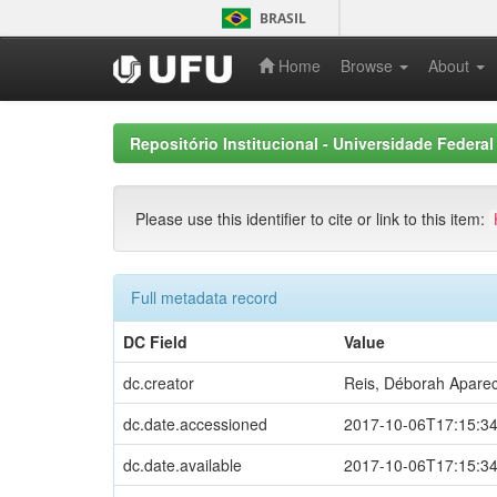
Skip
BRASIL
navigation
Home
Browse
About
Repositório Institucional - Universidade Federal
Please use this identifier to cite or link to this item:
Full metadata record
DC Field
Value
dc.creator
Reis, Déborah Apare
dc.date.accessioned
2017-10-06T17:15:3
dc.date.available
2017-10-06T17:15:3