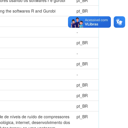
sores usando os softwares r e gurobi
pt_BR
sing the softwares R and Gurobi
pt_BR
pt_BR
-
pt_BR
-
pt_BR
-
pt_BR
pt_BR
pt_BR
ade de níveis de ruído de compressores
pt_BR
ológica, internet, desenvolvimento dos
rodutos tornou-se uma vantagem