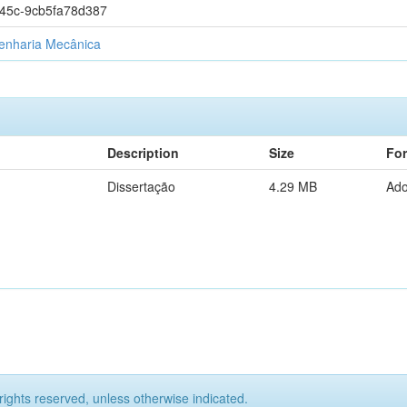
845c-9cb5fa78d387
nharia Mecânica
Description
Size
Fo
Dissertação
4.29 MB
Ad
rights reserved, unless otherwise indicated.