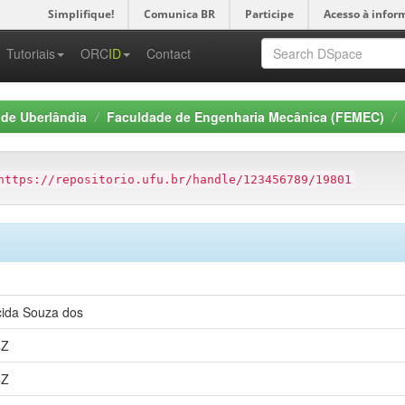
Simplifique!
Comunica BR
Participe
Acesso à infor
-->
Tutoriais
ORC
ID
Contact
 de Uberlândia
Faculdade de Engenharia Mecânica (FEMEC)
https://repositorio.ufu.br/handle/123456789/19801
cida Souza dos
4Z
4Z