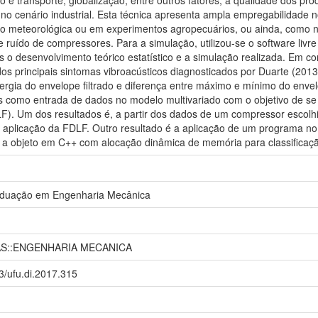
 no cenário industrial. Esta técnica apresenta ampla empregabilidade n
ão meteorológica ou em experimentos agropecuários, ou ainda, como n
e ruído de compressores. Para a simulação, utilizou-se o software livre
os o desenvolvimento teórico estatístico e a simulação realizada. Em co
 dos principais sintomas vibroacústicos diagnosticados por Duarte (2013)
energia do envelope filtrado e diferença entre máximo e mínimo do enve
dos como entrada de dados no modelo multivariado com o objetivo de s
LF). Um dos resultados é, a partir dos dados de um compressor escol
 aplicação da FDLF. Outro resultado é a aplicação de um programa no
 a objeto em C++ com alocação dinâmica de memória para classificaç
aduação em Engenharia Mecânica
S::ENGENHARIA MECANICA
93/ufu.di.2017.315