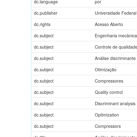
dc.language
por
dc.publisher
Universidade Federal
dc.rights
Acesso Aberto
dc.subject
Engenharia mecânica
dc.subject
Controle de qualidad
dc.subject
Análise discriminante
dc.subject
Otimização
dc.subject
Compressores
dc.subject
Quality control
dc.subject
Discriminant analysis
dc.subject
Optimization
dc.subject
Compressors