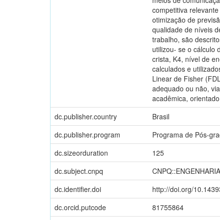
competitiva relevante
otimização de previs
qualidade de níveis d
trabalho, são descrit
utilizou- se o cálculo
crista, K4, nível de 
calculados e utiliza
Linear de Fisher (FD
adequado ou não, via
acadêmica, orientado
dc.publisher.country
Brasil
dc.publisher.program
Programa de Pós-gr
dc.sizeorduration
125
dc.subject.cnpq
CNPQ::ENGENHARIA
dc.identifier.doi
http://doi.org/10.143
dc.orcid.putcode
81755864