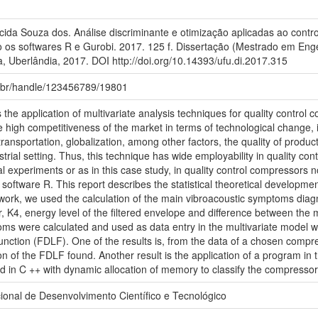
da Souza dos. Análise discriminante e otimização aplicadas ao contro
os softwares R e Gurobi. 2017. 125 f. Dissertação (Mestrado em Eng
, Uberlândia, 2017. DOI http://doi.org/10.14393/ufu.di.2017.315
fu.br/handle/123456789/19801
he application of multivariate analysis techniques for quality control 
e high competitiveness of the market in terms of technological change, 
ansportation, globalization, among other factors, the quality of produ
trial setting. Thus, this technique has wide employability in quality cont
al experiments or as in this case study, in quality control compressors 
is software R. This report describes the statistical theoretical developm
he work, we used the calculation of the main vibroacoustic symptoms dia
r, K4, energy level of the filtered envelope and difference between th
s were calculated and used as data entry in the multivariate model wit
nction (FDLF). One of the results is, from the data of a chosen compres
ion of the FDLF found. Another result is the application of a program in
ted in C ++ with dynamic allocation of memory to classify the compressor
onal de Desenvolvimento Científico e Tecnológico