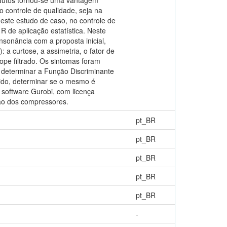
o controle de qualidade, seja na
este estudo de caso, no controle de
 R de aplicação estatística. Neste
nsonância com a proposta inicial,
: a curtose, a assimetria, o fator de
lope filtrado. Os sintomas foram
e determinar a Função Discriminante
hido, determinar se o mesmo é
 software Gurobi, com licença
ão dos compressores.
pt_BR
pt_BR
pt_BR
pt_BR
pt_BR
-