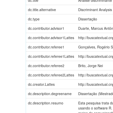
dc.title
Análise discriminante
dc.title.alternative
Discriminant Analysis
dc.type
Dissertação
dc.contributor.advisor1
Duarte, Marcus Antôn
dc.contributor.advisor1Lattes
http://buscatextual.c
dc.contributor.referee1
Gonçalves, Rogério S
dc.contributor.referee1Lattes
http://buscatextual.c
dc.contributor.referee2
Brito, Jorge Nei
dc.contributor.referee2Lattes
http://buscatextual.c
dc.creator.Lattes
http://buscatextual.c
dc.description.degreename
Dissertação (Mestrad
dc.description.resumo
Esta pesquisa trata d
usando o software R.
meios de comunicação