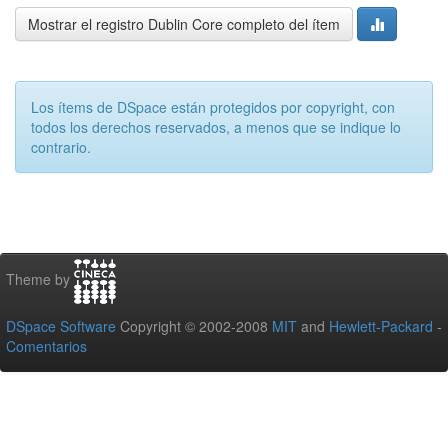
Mostrar el registro Dublin Core completo del ítem
Los ítems de DSpace están protegidos por copyright, con
todos los derechos reservados, a menos que se indique lo
contrario.
Theme by
DSpace Software
Copyright © 2002-2008
MIT
and
Hewlett-Packard
-
Comentarios