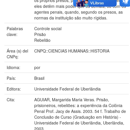
os próprios presos, perdido quando alguns dentre
eles detêm mais poder que os demais, ou com os
agentes penais, quando, segundo os presos, as
normas da instituição são muito rígidas.
Palabras
Controle social
clave:
Prisão
Rebelião
Área (s) del
CNPQ::CIENCIAS HUMANAS::HISTORIA
CNPq:
Idioma:
por
País:
Brasil
Editora:
Universidade Federal de Uberlândia
Cita:
AGUIAR, Margarida Maria Veras. Prisão,
prisioneiros, rebeliões: a experiência da Colônia
Penal Prof. Jacy de Assis. 2003. 54 f. Trabalho de
Conclusão de Curso (Graduação em História) -
Universidade Federal de Uberlândia, Uberlândia,
2003.