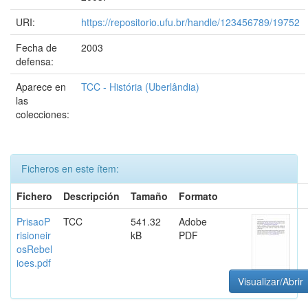
URI:
https://repositorio.ufu.br/handle/123456789/19752
Fecha de
2003
defensa:
Aparece en
TCC - História (Uberlândia)
las
colecciones:
Ficheros en este ítem:
Fichero
Descripción
Tamaño
Formato
PrisaoP
TCC
541.32
Adobe
risioneir
kB
PDF
osRebel
ioes.pdf
Visualizar/Abrir