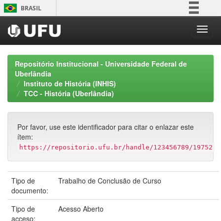
Skip
BRASIL
navigation
Simplifique!
Comunica BR
Participe
Repositório Institucional - Universidade Federal de
Acesso à informação
Uberlândia
Instituto de História (INHIS)
Legislação
TCC - História (Uberlândia)
Canais
Por favor, use este identificador para citar o enlazar este
ítem:
https://repositorio.ufu.br/handle/123456789/19752
Tipo de
Trabalho de Conclusão de Curso
documento:
Tipo de
Acesso Aberto
acceso: