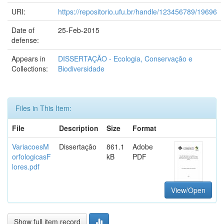
URI:
https://repositorio.ufu.br/handle/123456789/19696
Date of
25-Feb-2015
defense:
Appears in
DISSERTAÇÃO - Ecologia, Conservação e
Collections:
Biodiversidade
Files in This Item:
File
Description
Size
Format
VariacoesM
Dissertação
861.1
Adobe
orfologicasF
kB
PDF
lores.pdf
View/Open
Show full item record