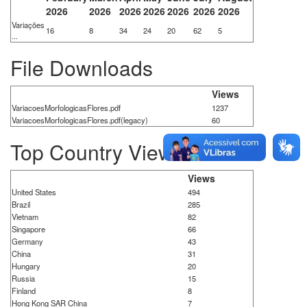
2026
2026
2026
2026
2026
2026
2026
Variações
16
8
34
24
20
62
5
...
File Downloads
Views
VariacoesMorfologicasFlores.pdf
1237
VariacoesMorfologicasFlores.pdf(legacy)
60
Top Country Views
Views
United States
494
Brazil
285
Vietnam
82
Singapore
66
Germany
43
China
31
Hungary
20
Russia
15
Finland
8
Hong Kong SAR China
7