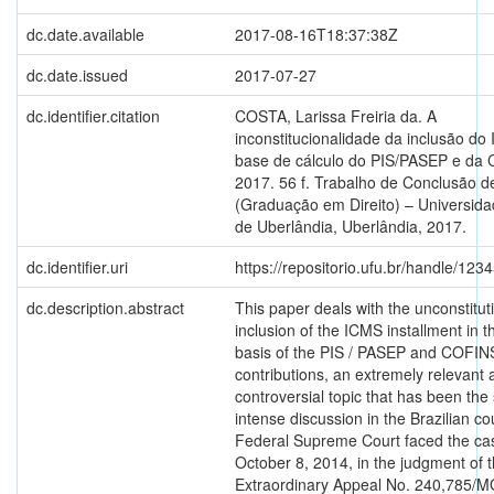
dc.date.available
2017-08-16T18:37:38Z
dc.date.issued
2017-07-27
dc.identifier.citation
COSTA, Larissa Freiria da. A
inconstitucionalidade da inclusão do
base de cálculo do PIS/PASEP e da
2017. 56 f. Trabalho de Conclusão d
(Graduação em Direito) – Universida
de Uberlândia, Uberlândia, 2017.
dc.identifier.uri
https://repositorio.ufu.br/handle/12
dc.description.abstract
This paper deals with the unconstituti
inclusion of the ICMS installment in t
basis of the PIS / PASEP and COFIN
contributions, an extremely relevant 
controversial topic that has been the 
intense discussion in the Brazilian co
Federal Supreme Court faced the ca
October 8, 2014, in the judgment of 
Extraordinary Appeal No. 240,785/MG