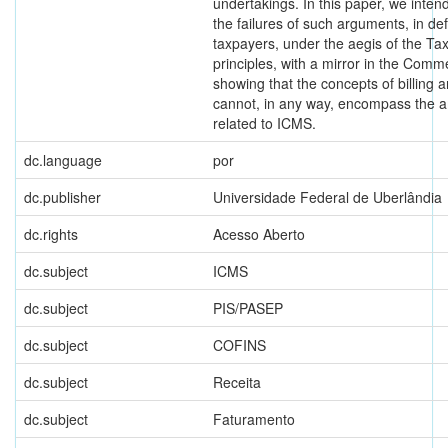
undertakings. In this paper, we intend
the failures of such arguments, in de
taxpayers, under the aegis of the Ta
principles, with a mirror in the Comm
showing that the concepts of billing
cannot, in any way, encompass the 
related to ICMS.
dc.language
por
dc.publisher
Universidade Federal de Uberlândia
dc.rights
Acesso Aberto
dc.subject
ICMS
dc.subject
PIS/PASEP
dc.subject
COFINS
dc.subject
Receita
dc.subject
Faturamento