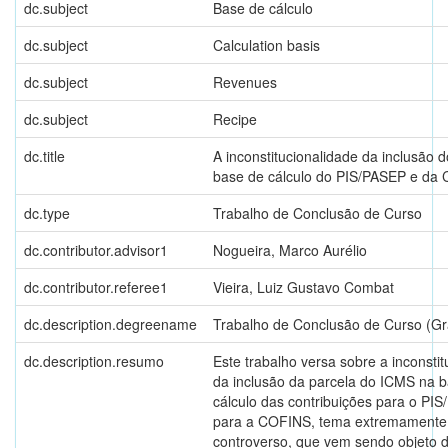
dc.subject
Base de cálculo
dc.subject
Calculation basis
dc.subject
Revenues
dc.subject
Recipe
dc.title
A inconstitucionalidade da inclusão 
base de cálculo do PIS/PASEP e da
dc.type
Trabalho de Conclusão de Curso
dc.contributor.advisor1
Nogueira, Marco Aurélio
dc.contributor.referee1
Vieira, Luiz Gustavo Combat
dc.description.degreename
Trabalho de Conclusão de Curso (G
dc.description.resumo
Este trabalho versa sobre a inconstit
da inclusão da parcela do ICMS na 
cálculo das contribuições para o PI
para a COFINS, tema extremamente 
controverso, que vem sendo objeto d