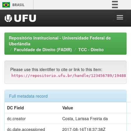
Skip
BRASIL
navigation
Simplifique!
Comunica BR
Participe
Repositório Institucional - Universidade Federal de
Acesso à informação
Uberlândia
Faculdade de Direito (FADIR)
TCC - Direito
Legislação
Canais
Please use this identifier to cite or link to this item:
https://repositorio.ufu.br/handle/123456789/19488
Full metadata record
DC Field
Value
dc.creator
Costa, Larissa Freiria da
dc.date.accessioned
2017-08-16T18:37:38Z