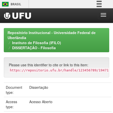
Skip
BRASIL
navigation
Simplifique!
Comunica BR
Participe
Repositório Institucional - Universidade Federal de
Acesso à informação
Uberlândia
Instituto de Filosofia (IFILO)
Legislação
DISSERTAÇÃO - Filosofia
Canais
Please use this identifier to cite or link to this item:
https://repositorio.ufu.br/handle/123456789/19471
Document
Dissertação
type:
Access
Acesso Aberto
type: