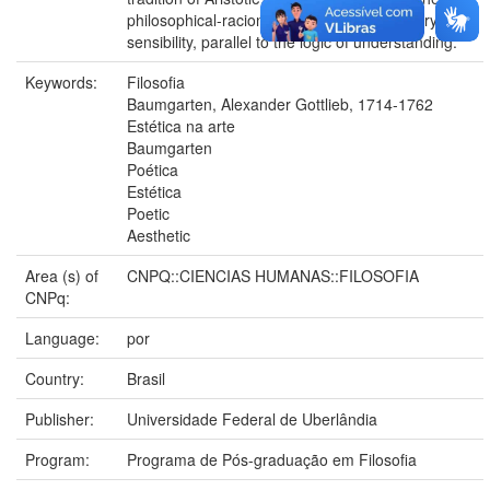
philosophical-racionalist demand for a theory of
sensibility, parallel to the logic of understanding.
Keywords:
Filosofia
Baumgarten, Alexander Gottlieb, 1714-1762
Estética na arte
Baumgarten
Poética
Estética
Poetic
Aesthetic
Area (s) of
CNPQ::CIENCIAS HUMANAS::FILOSOFIA
CNPq:
Language:
por
Country:
Brasil
Publisher:
Universidade Federal de Uberlândia
Program:
Programa de Pós-graduação em Filosofia