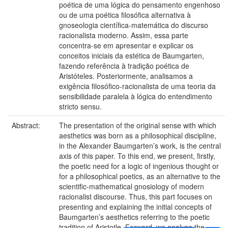
poética de uma lógica do pensamento engenhoso
ou de uma poética filosófica alternativa à
gnoseologia científica-matemática do discurso
racionalista moderno. Assim, essa parte
concentra-se em apresentar e explicar os
conceitos iniciais da estética de Baumgarten,
fazendo referência à tradição poética de
Aristóteles. Posteriormente, analisamos a
exigência filosófico-racionalista de uma teoria da
sensibilidade paralela à lógica do entendimento
stricto sensu.
Abstract:
The presentation of the original sense with which
aesthetics was born as a philosophical discipline,
in the Alexander Baumgarten’s work, is the central
axis of this paper. To this end, we present, firstly,
the poetic need for a logic of ingenious thought or
for a philosophical poetics, as an alternative to the
scientific-mathematical gnosiology of modern
racionalist discourse. Thus, this part focuses on
presenting and explaining the initial concepts of
Baumgarten’s aesthetics referring to the poetic
tradition of Aristotle. Forward, we analyse the