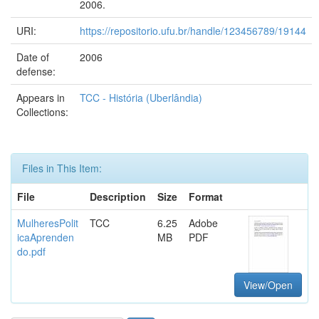
2006.
URI:
https://repositorio.ufu.br/handle/123456789/19144
Date of
2006
defense:
Appears in
TCC - História (Uberlândia)
Collections:
Files in This Item:
File
Description
Size
Format
MulheresPolit
TCC
6.25
Adobe
icaAprenden
MB
PDF
do.pdf
View/Open