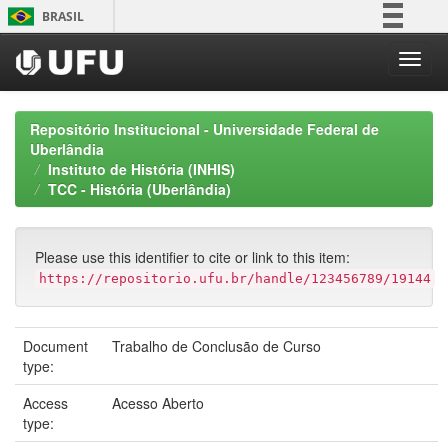
Skip
BRASIL
navigation
Simplifique!
Comunica BR
Participe
Repositório Institucional - Universidade Federal de
Acesso à informação
Uberlândia
Instituto de História (INHIS)
Legislação
TCC - História (Uberlândia)
Canais
Please use this identifier to cite or link to this item:
https://repositorio.ufu.br/handle/123456789/19144
Document
Trabalho de Conclusão de Curso
type:
Access
Acesso Aberto
type: