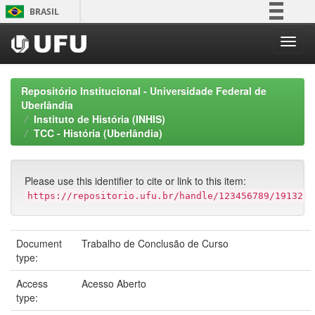
Skip
BRASIL
navigation
Simplifique!
Comunica BR
Participe
Repositório Institucional - Universidade Federal de
Acesso à informação
Uberlândia
Instituto de História (INHIS)
Legislação
TCC - História (Uberlândia)
Canais
Please use this identifier to cite or link to this item:
https://repositorio.ufu.br/handle/123456789/19132
Document
Trabalho de Conclusão de Curso
type:
Access
Acesso Aberto
type: