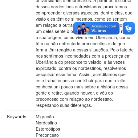
universitários e empresários. A partir do discurso
desses nordestinos entrevistados, procuramos
compreender diversos aspectos, dentre eles, que
visão eles têm de si mesmos, como se sentem
em relação a outras práticas culturais, como cada
um deles sente o olhar do outro, no que se refere
à sua origem, como vivem em Uberlândia, como
têm ou não enfrentado preconceitos e de que
forma têm reagido a essas situações. Pelo fato de
nos sentirmos incomodados com a presença em
Uberlândia do preconceito velado, e às vezes
explicitado, contra os nordestinos, resolvemos
pesquisar esse tema. Assim, acreditamos que
este trabalho possa contribuir para que o leitor
conheça um pouco mais sobre a história dessa
gente e retire, quando houver, o véu do
preconceito com relação ao nordestino,
respeitando suas diferenças.
Keywords:
Migração
Nordestino
Estereótipos
Preconceito