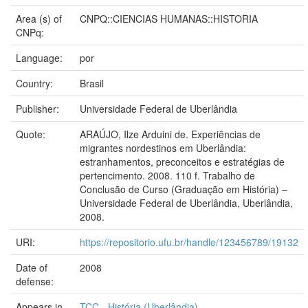
Area (s) of
CNPQ::CIENCIAS HUMANAS::HISTORIA
CNPq:
Language:
por
Country:
Brasil
Publisher:
Universidade Federal de Uberlândia
Quote:
ARAÚJO, Ilze Arduini de. Experiências de
migrantes nordestinos em Uberlândia:
estranhamentos, preconceitos e estratégias de
pertencimento. 2008. 110 f. Trabalho de
Conclusão de Curso (Graduação em História) –
Universidade Federal de Uberlândia, Uberlândia,
2008.
URI:
https://repositorio.ufu.br/handle/123456789/19132
Date of
2008
defense:
Appears in
TCC - História (Uberlândia)