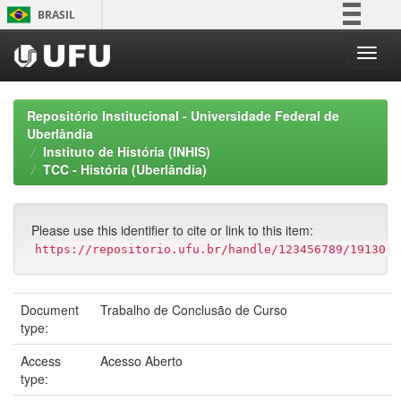
Skip
BRASIL
navigation
Simplifique!
Comunica BR
Participe
Repositório Institucional - Universidade Federal de
Acesso à informação
Uberlândia
Instituto de História (INHIS)
Legislação
TCC - História (Uberlândia)
Canais
Please use this identifier to cite or link to this item:
https://repositorio.ufu.br/handle/123456789/19130
Document
Trabalho de Conclusão de Curso
type:
Access
Acesso Aberto
type: