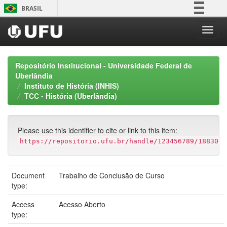
Skip
BRASIL
navigation
Simplifique!
Comunica BR
Participe
Repositório Institucional - Universidade Federal de
Acesso à informação
Uberlândia
Instituto de História (INHIS)
Legislação
TCC - História (Uberlândia)
Canais
Please use this identifier to cite or link to this item:
https://repositorio.ufu.br/handle/123456789/18830
Document
Trabalho de Conclusão de Curso
type:
Access
Acesso Aberto
type: