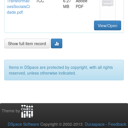
Transformac
TCC
6.27
Adobe
oesSociaisCi
MB
PDF
dade.pdf
View/Open
Show full item record
Items in DSpace are protected by copyright, with all rights
reserved, unless otherwise indicated.
Theme by
DSpace Software
Copyright © 2002-2013
Duraspace
-
Feedback