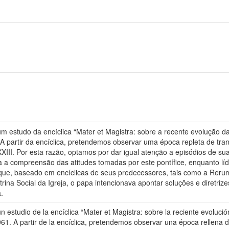
 estudo da encíclica “Mater et Magistra: sobre a recente evolução da 
A partir da encíclica, pretendemos observar uma época repleta de tr
III. Por esta razão, optamos por dar igual atenção a episódios de sua 
a compreensão das atitudes tomadas por este pontífice, enquanto líde
que, baseado em encíclicas de seus predecessores, tais como a Reru
rina Social da Igreja, o papa intencionava apontar soluções e diretri
.
 estudio de la encíclica “Mater et Magistra: sobre la reciente evolució
61. A partir de la encíclica, pretendemos observar una época rellena d