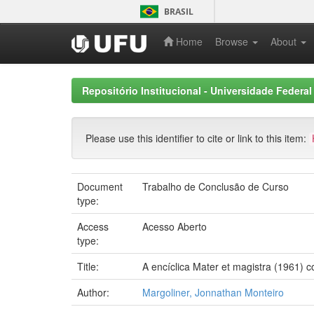
Skip
BRASIL
navigation
Home
Browse
About
Repositório Institucional - Universidade Federal
Please use this identifier to cite or link to this item:
Document
Trabalho de Conclusão de Curso
type:
Access
Acesso Aberto
type:
Title:
A encíclica Mater et magistra (1961) 
Author:
Margoliner, Jonnathan Monteiro