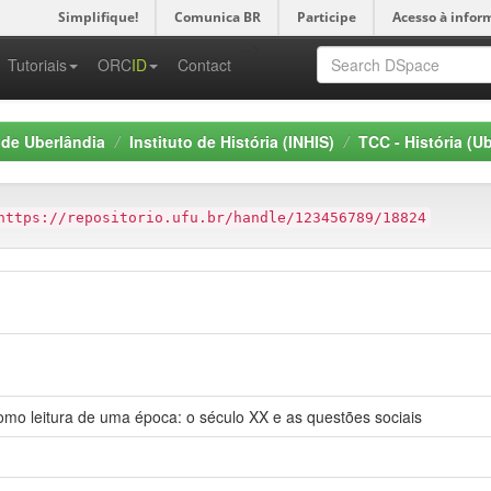
Simplifique!
Comunica BR
Participe
Acesso à infor
-->
Tutoriais
ORC
ID
Contact
 de Uberlândia
Instituto de História (INHIS)
TCC - História (U
https://repositorio.ufu.br/handle/123456789/18824
como leitura de uma época: o século XX e as questões sociais