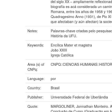
del siglo XX – ampliamente reflexionad
biografía es acá considerada un camino
Romana, entre los años de 1958 y 196
Quadragesimo Anno (1931), de Pio XI y 
que afectaban (y aún afectan) la socied
Notes:
Palavras-chave criadas pelo pesquis
História da UFU.
Keywords:
Encílica Mater et magistra
João XXIII
Igreja Católica
Area (s) of
CNPQ::CIENCIAS HUMANAS::HISTOR
CNPq:
Language:
por
Country:
Brasil
Publisher:
Universidade Federal de Uberlândia
Quote:
MARGOLINER, Jonnathan Monteiro. A en
Conclusão de Curso (Graduação em His