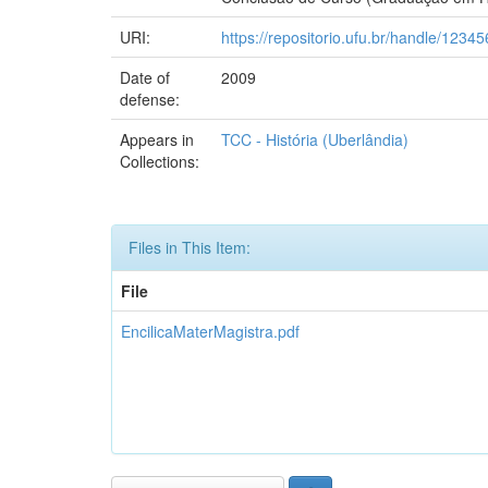
URI:
https://repositorio.ufu.br/handle/123
Date of
2009
defense:
Appears in
TCC - História (Uberlândia)
Collections:
Files in This Item:
File
EncilicaMaterMagistra.pdf