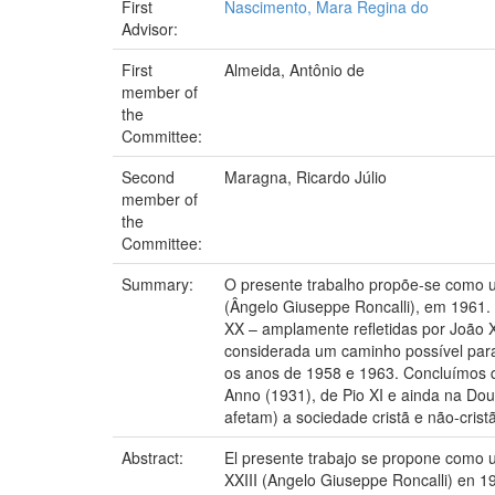
First
Nascimento, Mara Regina do
Advisor:
First
Almeida, Antônio de
member of
the
Committee:
Second
Maragna, Ricardo Júlio
member of
the
Committee:
Summary:
O presente trabalho propõe-se como um
(Ângelo Giuseppe Roncalli), em 1961. 
XX – amplamente refletidas por João XX
considerada um caminho possível para 
os anos de 1958 e 1963. Concluímos 
Anno (1931), de Pio XI e ainda na Dout
afetam) a sociedade cristã e não-cristã
Abstract:
El presente trabajo se propone como un
XXIII (Angelo Giuseppe Roncalli) en 19