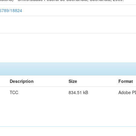
456789/18824
Description
Size
Format
TCC
834.51 kB
Adobe P