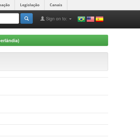
mação
Legislação
Canais
Sign on to:
berlândia)