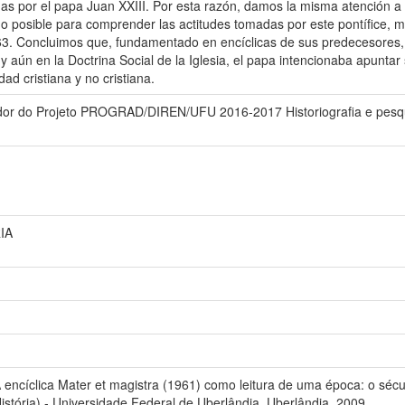
as por el papa Juan XXIII. Por esta razón, damos la misma atención a l
 posible para comprender las actitudes tomadas por este pontífice, mie
3. Concluimos que, fundamentado en encíclicas de sus predecesores,
aún en la Doctrina Social de la Iglesia, el papa intencionaba apuntar 
ad cristiana y no cristiana.
ador do Projeto PROGRAD/DIREN/UFU 2016-2017 Historiografia e pesq
IA
cíclica Mater et magistra (1961) como leitura de uma época: o século
tória) - Universidade Federal de Uberlândia, Uberlândia, 2009.