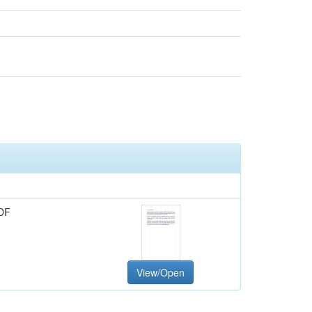
DF
View/Open