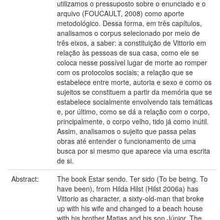
utilizamos o pressuposto sobre o enunciado e o
arquivo (FOUCAULT, 2008) como aporte
metodológico. Dessa forma, em três capítulos,
analisamos o corpus selecionado por meio de
três eixos, a saber: a constituição de Vittorio em
relação às pessoas de sua casa, como ele se
coloca nesse possível lugar de morte ao romper
com os protocolos sociais; a relação que se
estabelece entre morte, autoria e sexo e como os
sujeitos se constituem a partir da memória que se
estabelece socialmente envolvendo tais temáticas
e, por último, como se dá a relação com o corpo,
principalmente, o corpo velho, tido já como inútil.
Assim, analisamos o sujeito que passa pelas
obras até entender o funcionamento de uma
busca por si mesmo que aparece via uma escrita
de si.
Abstract:
The book Estar sendo. Ter sido (To be being. To
have been), from Hilda Hilst (Hilst 2006a) has
Vittorio as character, a sixty-old-man that broke
up with his wife and changed to a beach house
with his brother Matias and his son Júnior. The