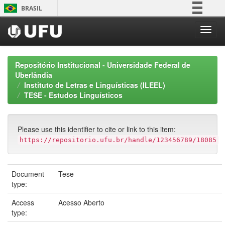
Skip
BRASIL
navigation
Simplifique!
Comunica BR
Participe
Repositório Institucional - Universidade Federal de
Acesso à informação
Uberlândia
Instituto de Letras e Linguísticas (ILEEL)
Legislação
TESE - Estudos Linguísticos
Canais
Please use this identifier to cite or link to this item:
https://repositorio.ufu.br/handle/123456789/18085
Document
Tese
type:
Access
Acesso Aberto
type: