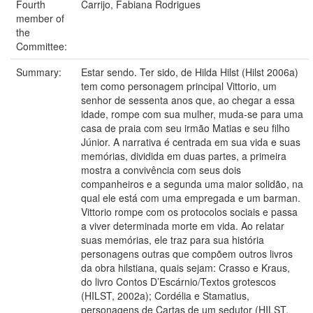
Fourth
Carrijo, Fabiana Rodrigues
member of
the
Committee:
Summary:
Estar sendo. Ter sido, de Hilda Hilst (Hilst 2006a)
tem como personagem principal Vittorio, um
senhor de sessenta anos que, ao chegar a essa
idade, rompe com sua mulher, muda-se para uma
casa de praia com seu irmão Matias e seu filho
Júnior. A narrativa é centrada em sua vida e suas
memórias, dividida em duas partes, a primeira
mostra a convivência com seus dois
companheiros e a segunda uma maior solidão, na
qual ele está com uma empregada e um barman.
Vittorio rompe com os protocolos sociais e passa
a viver determinada morte em vida. Ao relatar
suas memórias, ele traz para sua história
personagens outras que compõem outros livros
da obra hilstiana, quais sejam: Crasso e Kraus,
do livro Contos D’Escárnio/Textos grotescos
(HILST, 2002a); Cordélia e Stamatius,
personagens de Cartas de um sedutor (HILST,