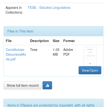
Appears in
TESE - Estudos Linguísticos
Collections:
Files in This Item:
File
Description
Size
Format
Constituicao
Tese
1.05
Adobe
DiscursivaMo
MB
PDF
rte.pdf
View/Open
Show full item record
Items in DSpace are protected by copyright, with all rights