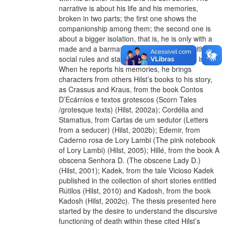
narrative is about his life and his memories,
broken in two parts; the first one shows the
companionship among them; the second one is
about a bigger isolation, that is, he is only with a
made and a barman. Vittorio also breaks with the
social rules and starts living a kind of death in life.
When he reports his memories, he brings
characters from others Hilst’s books to his story,
as Crassus and Kraus, from the book Contos
D’Ecárnios e textos grotescos (Scorn Tales
/grotesque texts) (Hilst, 2002a); Cordélia and
Stamatius, from Cartas de um sedutor (Letters
from a seducer) (Hilst, 2002b); Edemir, from
Caderno rosa de Lory Lambi (The pink notebook
of Lory Lambi) (Hilst, 2005); Hillé, from the book A
obscena Senhora D. (The obscene Lady D.)
(Hilst, 2001); Kadek, from the tale Vicioso Kadek
published in the collection of short stories entitled
Rútilos (Hilst, 2010) and Kadosh, from the book
Kadosh (Hilst, 2002c). The thesis presented here
started by the desire to understand the discursive
functioning of death within these cited Hilst’s