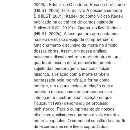
2002b); Edemir de O caderno Rosa de Lori Lambi
(HILST, 2005); Hillé, do livro A obscena senhora
D (HILST, 2001); Kadek, do conto Vicioso Kadek
publicado na coletânea de contos intitulada
Rútilos (HILST, 2010) e Qadós, do livro Kadosh
(HILST, 2002c). A tese que ora apresentamos
nasceu de nosso desejo de compreender o
funcionamento discursivo da morte no âmbito
dessas obras. Assim, em nossa análise,
buscamos discutir sobre a morte dentro de um
quadro de escrita de si, os posicionamentos-
sujeito das personagens, sua constituição
histórica, a relação com a morte também
perpassada pela memória, a forma como
emerge, em alguns textos, a relação com a
autoria e o sexo, como as personagens se
interligam e mostram sua inscrição no que
Foucault (1999) denominou de processo
biohistórico. Para o cumprimento de nossos
objetivos, analisamos quarenta e seis excertos
em três capítulos. O corpus foi constituído a partir
de excertos dos sete livros supracitados,