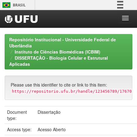
Skip
BRASIL
navigation
Simplifique!
Comunica BR
Participe
Repositório Institucional - Universidade Federal de
Acesso à informação
Uberlândia
Instituto de Ciências Biomédicas (ICBIM)
Legislação
DISSERTAÇÃO - Biologia Celular e Estrutural
Canais
Aplicadas
Please use this identifier to cite or link to this item:
https://repositorio.ufu.br/handle/123456789/17670
Document
Dissertação
type:
Access type:
Acesso Aberto