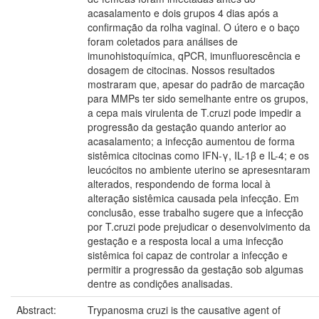
acasalamento e dois grupos 4 dias após a
confirmação da rolha vaginal. O útero e o baço
foram coletados para análises de
imunohistoquímica, qPCR, imunfluorescência e
dosagem de citocinas. Nossos resultados
mostraram que, apesar do padrão de marcação
para MMPs ter sido semelhante entre os grupos,
a cepa mais virulenta de T.cruzi pode impedir a
progressão da gestação quando anterior ao
acasalamento; a infecção aumentou de forma
sistêmica citocinas como IFN-γ, IL-1β e IL-4; e os
leucócitos no ambiente uterino se apresesntaram
alterados, respondendo de forma local à
alteração sistêmica causada pela infecção. Em
conclusão, esse trabalho sugere que a infecção
por T.cruzi pode prejudicar o desenvolvimento da
gestação e a resposta local a uma infecção
sistêmica foi capaz de controlar a infecção e
permitir a progressão da gestação sob algumas
dentre as condições analisadas.
Abstract:
Trypanosma cruzi is the causative agent of