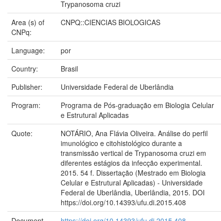
Trypanosoma cruzi
Area (s) of
CNPQ::CIENCIAS BIOLOGICAS
CNPq:
Language:
por
Country:
Brasil
Publisher:
Universidade Federal de Uberlândia
Program:
Programa de Pós-graduação em Biologia Celular
e Estrutural Aplicadas
Quote:
NOTÁRIO, Ana Flávia Oliveira. Análise do perfil
imunológico e citohistológico durante a
transmissão vertical de Trypanosoma cruzi em
diferentes estágios da infecção experimental.
2015. 54 f. Dissertação (Mestrado em Biologia
Celular e Estrutural Aplicadas) - Universidade
Federal de Uberlândia, Uberlândia, 2015. DOI
https://doi.org/10.14393/ufu.di.2015.408
Document
https://doi.org/10.14393/ufu.di.2015.408