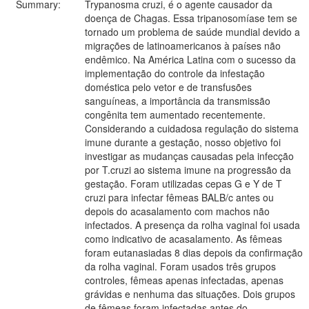
Summary:
Trypanosma cruzi, é o agente causador da
doença de Chagas. Essa tripanosomíase tem se
tornado um problema de saúde mundial devido a
migrações de latinoamericanos à países não
endêmico. Na América Latina com o sucesso da
implementação do controle da infestação
doméstica pelo vetor e de transfusões
sanguíneas, a importância da transmissão
congênita tem aumentado recentemente.
Considerando a cuidadosa regulação do sistema
imune durante a gestação, nosso objetivo foi
investigar as mudanças causadas pela infecção
por T.cruzi ao sistema imune na progressão da
gestação. Foram utilizadas cepas G e Y de T
cruzi para infectar fêmeas BALB/c antes ou
depois do acasalamento com machos não
infectados. A presença da rolha vaginal foi usada
como indicativo de acasalamento. As fêmeas
foram eutanasiadas 8 dias depois da confirmação
da rolha vaginal. Foram usados três grupos
controles, fêmeas apenas infectadas, apenas
grávidas e nenhuma das situações. Dois grupos
de fêmeas foram infectadas antes do