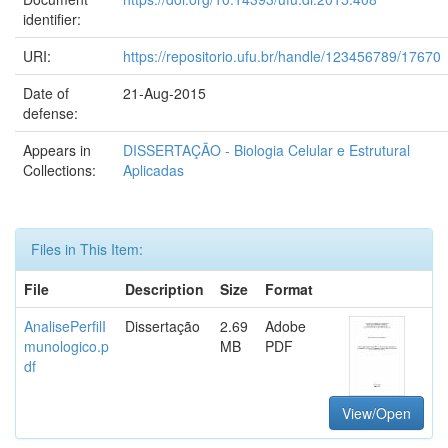
identifier:
URI:
https://repositorio.ufu.br/handle/123456789/17670
Date of
21-Aug-2015
defense:
Appears in
DISSERTAÇÃO - Biologia Celular e Estrutural
Collections:
Aplicadas
Files in This Item:
File
Description
Size
Format
AnalisePerfilI
Dissertação
2.69
Adobe
munologico.p
MB
PDF
df
View/Open