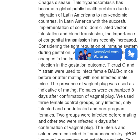
Chagas disease. This trypanosomiasis has
become a global public health problem due to
migration of Latin Americans to non-endemic
countries. In Latin America with the succesful
implementation of control domiciliated vector
infestation and blood transfusion, the importance
of congenital transmission has recently increased.
Considering the tight regulation of immune system
during gestation, we aimed to investigate the
changes in the immune system caused by T.cruzi
infection in the gestation outcome. T cruzi G and
Y strain were used to infect female BALB/c mice
before or after mating with non-infected male
mice. The presence of vaginal plug was used as
indicative of mating. Females were euthanized 8
days after confirmation of vaginal plug. We used
three female control groups, only infected, only
infected and non-infected and non-pregnant
females. Two groups were infected before mating
and other two were infected 4 days after
confirmation of vaginal plug. The uterus and
spleen were collected to immunochemistry, qPCR,
immunofluorescence and cytokine analysis. Our